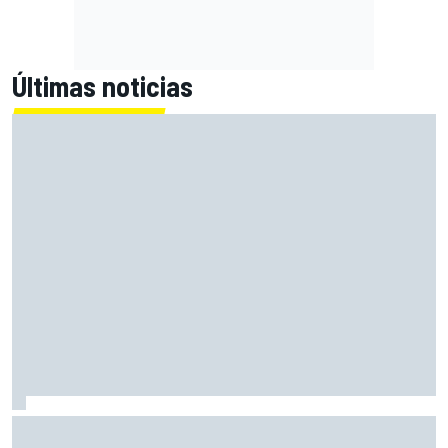
Últimas noticias
MotoGP en DIRECTO: la Práctica de Silverstone (Gran
Bretaña), con Live Timing