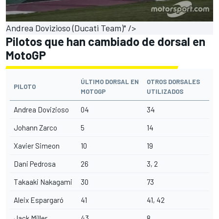
Andrea Dovizioso (Ducati Team)" />
Pilotos que han cambiado de dorsal en
MotoGP
ÚLTIMO DORSAL EN
OTROS DORSALES
PILOTO
MOTOGP
UTILIZADOS
Andrea Dovizioso
04
34
Johann Zarco
5
14
Xavier Simeon
10
19
Dani Pedrosa
26
3, 2
Takaaki Nakagami
30
73
Aleix Espargaró
41
41, 42
Jack Miller
43
8