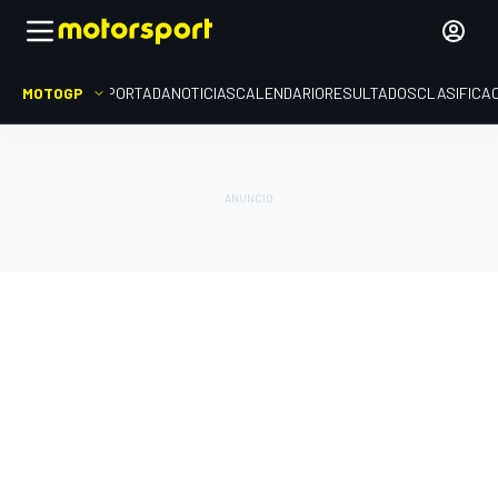
MOTOGP
PORTADA
NOTICIAS
CALENDARIO
RESULTADOS
CLASIFICA