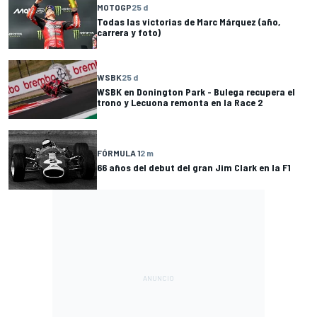
MOTOGP
25 d
Todas las victorias de Marc Márquez (año,
carrera y foto)
WSBK
25 d
WSBK en Donington Park - Bulega recupera el
trono y Lecuona remonta en la Race 2
FÓRMULA 1
2 m
66 años del debut del gran Jim Clark en la F1