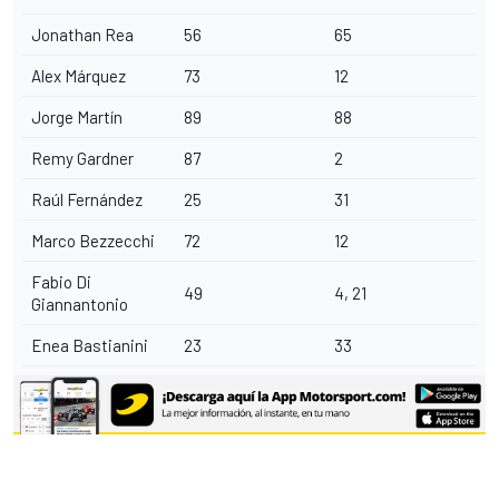
Jonathan Rea
56
65
Alex Márquez
73
12
Jorge Martín
89
88
Remy Gardner
87
2
Raúl Fernández
25
31
Marco Bezzecchi
72
12
Fabio Di
49
4, 21
Giannantonio
Enea Bastianini
23
33