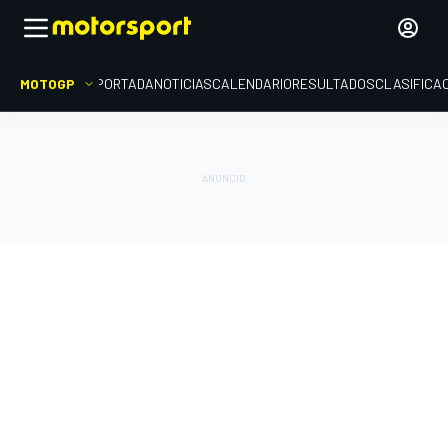
MOTOGP
PORTADA
NOTICIAS
CALENDARIO
RESULTADOS
CLASIFICA