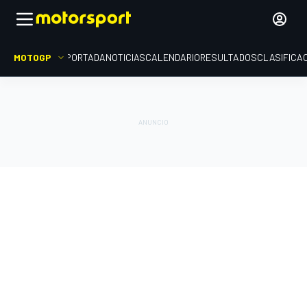
MOTOGP
PORTADA
NOTICIAS
CALENDARIO
RESULTADOS
CLASIFICA