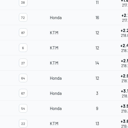
+1.
11
38
2'17
+2.
Honda
16
72
2'17
+2.
KTM
12
87
2'18
+2.
KTM
12
6
2'18
+2.
KTM
14
27
2'18
+2.
Honda
12
64
2'18
+3.
Honda
3
67
2'18
+3.
Honda
9
54
2'19
+3.
KTM
13
22
2'19