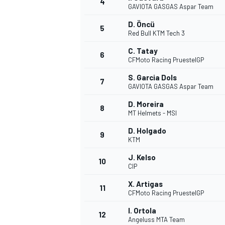
4
GAVIOTA GASGAS Aspar Team
D. Öncü
5
Red Bull KTM Tech 3
C. Tatay
6
CFMoto Racing PruestelGP
S. Garcia Dols
7
GAVIOTA GASGAS Aspar Team
D. Moreira
8
MT Helmets - MSI
D. Holgado
9
KTM
J. Kelso
10
CIP
X. Artigas
11
CFMoto Racing PruestelGP
I. Ortola
12
Angeluss MTA Team