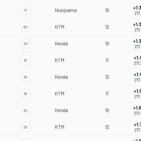
+1.
Husqvarna
10
71
2'17
+1.
KTM
12
82
2'17
+1.
Honda
10
20
2'17
+1.
KTM
11
31
2'17
+1.
Honda
12
19
2'17
+1.
KTM
11
18
2'17
+1.
Honda
10
24
2'17
+1.
KTM
12
23
2'17