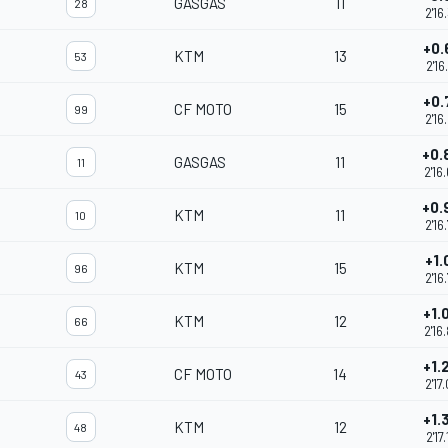
GASGAS
11
28
2'16
+0.
KTM
13
53
2'16
+0.
CF MOTO
15
99
2'16
+0.
GASGAS
11
11
2'16
+0.
KTM
11
10
2'16
+1.
KTM
15
96
2'16
+1.
KTM
12
66
2'16
+1.
CF MOTO
14
43
2'17
+1.
KTM
12
48
2'17