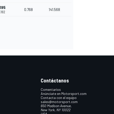
395
0.768
141.568
.192
Contáctanos
Comentarios
Anúnciate en Motorsport.com
Contacta con el equipo
sales@motorsport.com
650 Madison Avenue,
New York, NY 10022
USA