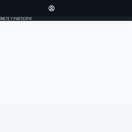
Haz que tu voz se escuche
comentando los artículos
 ÚNETE Y PARTICIPA!
INICIAR SESIÓN
EDICIÓN
ESPAÑA