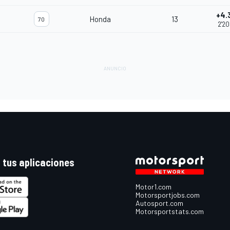
+4.
Honda
13
70
2'20
 tus aplicaciones
Motor1.com
Motorsportjobs.com
Autosport.com
Motorsportstats.com