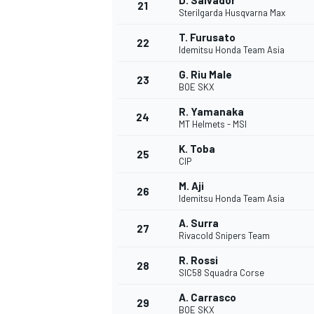
D. Salvador
21
Sterilgarda Husqvarna Max
T. Furusato
22
Idemitsu Honda Team Asia
G. Riu Male
23
BOE SKX
R. Yamanaka
24
MT Helmets - MSI
K. Toba
25
CIP
MÁS CATEGORÍAS
M. Aji
26
Idemitsu Honda Team Asia
A. Surra
27
Rivacold Snipers Team
R. Rossi
28
SIC58 Squadra Corse
A. Carrasco
29
BOE SKX