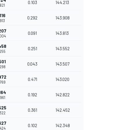
824
0.103
144.213
.621
116
0.292
143.908
.913
207
0.091
143.813
.004
458
0.251
143.552
.255
501
0.043
143.507
.298
972
0.471
143.020
.769
164
0.192
142.822
.961
525
0.361
142.452
.322
627
0.102
142.348
.424