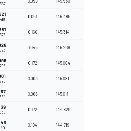
0.098
145.539
.367
621
0.051
145.485
.418
781
0.160
145.314
.578
826
0.045
145.266
.623
998
0.172
145.084
.795
001
0.003
145.081
.798
067
0.066
145.011
.864
239
0.172
144.829
.036
343
0.104
144.719
.140