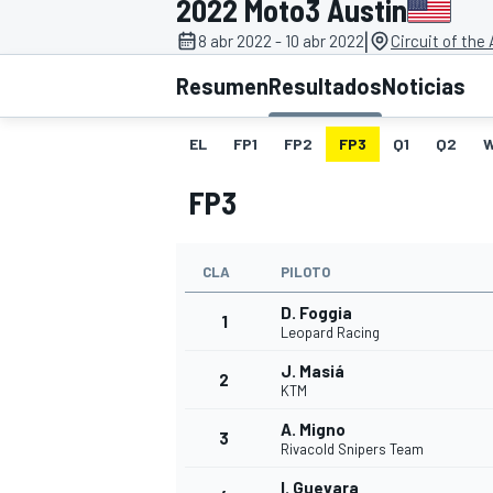
2022 Moto3 Austin
|
8 abr 2022 - 10 abr 2022
Circuit of the
INDYCAR
WRC
Resumen
Resultados
Noticias
EL
FP1
FP2
FP3
Q1
Q2
FP3
CLA
PILOTO
D. Foggia
1
Leopard Racing
J. Masiá
2
WEC
FÓRMULA E
KTM
A. Migno
3
Rivacold Snipers Team
I. Guevara