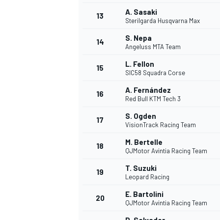
A. Sasaki
13
Sterilgarda Husqvarna Max
S. Nepa
14
Angeluss MTA Team
L. Fellon
15
SIC58 Squadra Corse
A. Fernández
16
Red Bull KTM Tech 3
S. Ogden
17
VisionTrack Racing Team
M. Bertelle
18
QJMotor Avintia Racing Team
T. Suzuki
19
Leopard Racing
E. Bartolini
20
QJMotor Avintia Racing Team