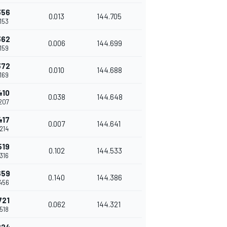
356
0.013
144.705
.153
362
0.006
144.699
.159
372
0.010
144.688
.169
410
0.038
144.648
.207
417
0.007
144.641
.214
519
0.102
144.533
.316
659
0.140
144.386
.456
721
0.062
144.321
.518