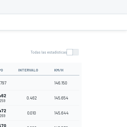
Todas las estadísticas
PO
INTERVALO
KM/H
.797
146.150
462
0.462
145.654
.259
472
0.010
145.644
.269
570