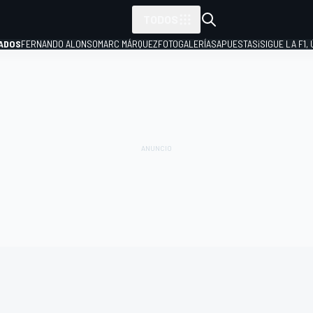
TODOS
ADOS
FERNANDO ALONSO
MARC MÁRQUEZ
FOTOGALERÍAS
APUESTAS
¡SIGUE LA F1,
P