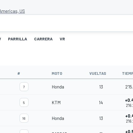
 Americas, US
W
PARRILLA
CARRERA
VR
#
MOTO
VUELTAS
TIEM
Honda
13
2'15
7
+0.
KTM
14
5
2'16
+0.
Honda
13
16
2'16
+0.