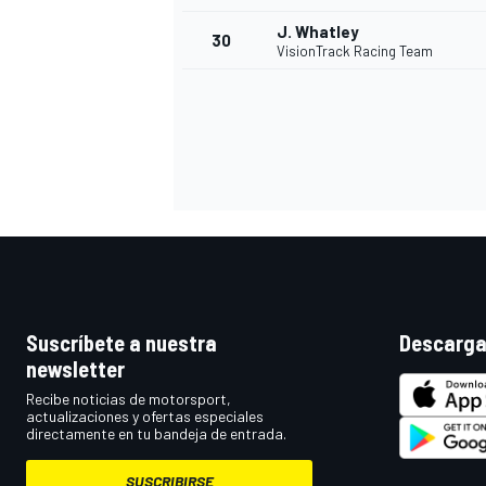
J. Whatley
30
VisionTrack Racing Team
Suscríbete a nuestra
Descarga
newsletter
Recibe noticias de motorsport,
actualizaciones y ofertas especiales
directamente en tu bandeja de entrada.
SUSCRIBIRSE