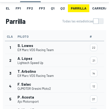
EL
FP1
FP2
FP3
Q1
Q2
PARRILLA
CARRERA
Parrilla
Todas las estadísticas
CLA
PILOTO
#
S. Lowes
1
22
Elf Marc VDS Racing Team
A. López
2
21
Lightech Speed Up
T. Arbolino
3
14
Elf Marc VDS Racing Team
F. Salac
4
12
QJMOTOR Gresini Moto2
P. Acosta
5
37
Ajo Motorsport