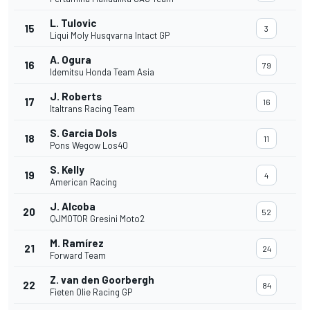
L. Tulovic
15
3
Liqui Moly Husqvarna Intact GP
A. Ogura
16
79
Idemitsu Honda Team Asia
J. Roberts
17
16
Italtrans Racing Team
S. Garcia Dols
18
11
Pons Wegow Los40
S. Kelly
19
4
American Racing
J. Alcoba
20
52
QJMOTOR Gresini Moto2
M. Ramírez
21
24
Forward Team
Z. van den Goorbergh
22
84
Fieten Olie Racing GP