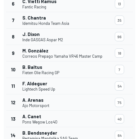
C. Vietti Ramus
6
13
Fantic Racing
S. Chantra
7
35
Idemitsu Honda Team Asia
J. Dixon
8
96
Inde GASGAS Aspar M2
M. González
9
18
Correos Prepago Yamaha VR46 Master Camp
B. Baltus
10
7
Fieten Olie Racing GP
F. Aldeguer
11
54
Lightech Speed Up
A. Arenas
12
75
Ajo Motorsport
A. Canet
13
40
Pons Wegow Los40
B. Bendsneyder
14
64
Pertamina Mandalika SAG Team