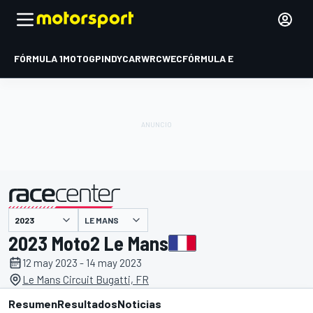
FÓRMULA 1
MOTOGP
INDYCAR
WRC
WEC
FÓRMULA E
LE MANS
presentado por
2023 Moto2 Le Mans
12 may 2023 - 14 may 2023
Le Mans Circuit Bugatti, FR
Resumen
Resultados
Noticias