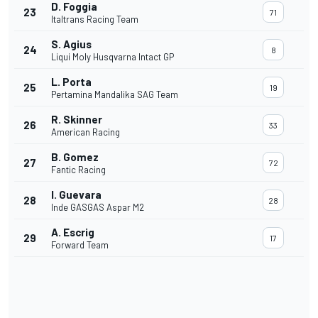
D. Foggia
23
71
Italtrans Racing Team
S. Agius
24
8
Liqui Moly Husqvarna Intact GP
L. Porta
25
19
Pertamina Mandalika SAG Team
R. Skinner
26
33
American Racing
B. Gomez
27
72
Fantic Racing
I. Guevara
28
28
Inde GASGAS Aspar M2
A. Escrig
29
17
Forward Team