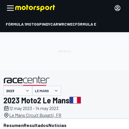
FÓRMULA 1
MOTOGP
INDYCAR
WRC
WEC
FÓRMULA E
LE MANS
presentado por
2023 Moto2 Le Mans
12 may 2023 - 14 may 2023
Le Mans Circuit Bugatti, FR
Resumen
Resultados
Noticias