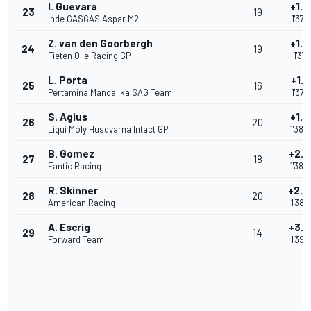
I. Guevara
+1.3
23
19
Inde GASGAS Aspar M2
1'37.
Z. van den Goorbergh
+1.3
24
19
Fieten Olie Racing GP
1'37.
L. Porta
+1.4
25
16
Pertamina Mandalika SAG Team
1'37.
S. Agius
+1.8
26
20
Liqui Moly Husqvarna Intact GP
1'38.
B. Gomez
+2.
27
18
Fantic Racing
1'38.
R. Skinner
+2.
28
20
American Racing
1'38.
A. Escrig
+3.3
29
14
Forward Team
1'39.