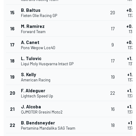
B. Baltus
+0.9
15
20
Fieten Olie Racing GP
1'37.
M. Ramírez
+0.9
16
17
Forward Team
1'37.1
A. Canet
+0.9
17
9
Pons Wegow Los40
1'37.
L. Tulovic
+1.0
18
17
Liqui Moly Husqvarna Intact GP
1'37.
S. Kelly
+1.0
19
19
American Racing
1'37.
F. Aldeguer
+1.0
20
22
Lightech Speed Up
1'37.
J. Alcoba
+1.0
21
16
QJMOTOR Gresini Moto2
1'37.
B. Bendsneyder
+1.1
22
18
Pertamina Mandalika SAG Team
1'37.