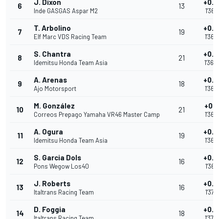
J. Dixon
+0.3
6
13
Inde GASGAS Aspar M2
1'36.
T. Arbolino
+0.
7
19
Elf Marc VDS Racing Team
1'36.
S. Chantra
+0.4
8
21
Idemitsu Honda Team Asia
1'36.
A. Arenas
+0.6
9
18
Ajo Motorsport
1'36.
M. González
+0.7
10
21
Correos Prepago Yamaha VR46 Master Camp
1'36.
A. Ogura
+0.7
11
19
Idemitsu Honda Team Asia
1'36.
S. Garcia Dols
+0.7
12
16
Pons Wegow Los40
1'36.
J. Roberts
+0.8
13
16
Italtrans Racing Team
1'37.
D. Foggia
+0.8
14
18
Italtrans Racing Team
1'37.