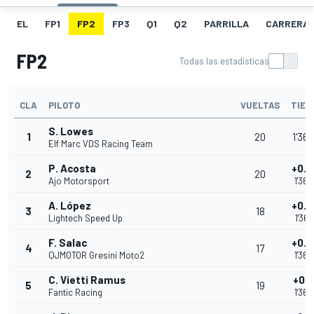
EL
FP1
FP2
FP3
Q1
Q2
PARRILLA
CARRERA
FP2
Todas las estadísticas
CLA
PILOTO
VUELTAS
TIEM
S. Lowes
1
20
1'36.
Elf Marc VDS Racing Team
P. Acosta
+0.0
2
20
Ajo Motorsport
1'36.
A. López
+0.0
3
18
Lightech Speed Up
1'36.
F. Salac
+0.2
4
17
QJMOTOR Gresini Moto2
1'36.
C. Vietti Ramus
+0.3
5
19
Fantic Racing
1'36.