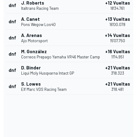
J. Roberts
+12 Vueltas
dnf
Italtrans Racing Team
18'34.761
A. Canet
+13 Vueltas
dnf
Pons Wegow Los40
16'00.078
A. Arenas
+14 Vueltas
dnf
Ajo Motorsport
15'07.750
M. González
+16 Vueltas
dnf
Correos Prepago Yamaha VR46 Master Camp
11'14.951
D. Binder
+21 Vueltas
dnf
Liqui Moly Husqvarna Intact GP
3'18.323
S. Lowes
+21 Vueltas
dnf
Elf Marc VDS Racing Team
3'18.481