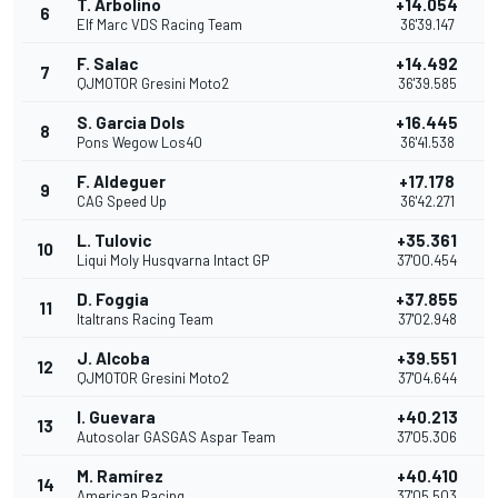
T. Arbolino
+14.054
6
Elf Marc VDS Racing Team
36'39.147
F. Salac
+14.492
7
QJMOTOR Gresini Moto2
36'39.585
S. Garcia Dols
+16.445
8
Pons Wegow Los40
36'41.538
F. Aldeguer
+17.178
9
CAG Speed Up
36'42.271
L. Tulovic
+35.361
10
Liqui Moly Husqvarna Intact GP
37'00.454
D. Foggia
+37.855
11
Italtrans Racing Team
37'02.948
J. Alcoba
+39.551
12
QJMOTOR Gresini Moto2
37'04.644
I. Guevara
+40.213
13
Autosolar GASGAS Aspar Team
37'05.306
M. Ramírez
+40.410
14
American Racing
37'05.503