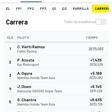
EL
FP1
FP2
FP3
Q1
Q2
PARRILLA
CARRERA
Carrera
Todas las estadísticas
CLA
PILOTO
TIEMPO
C. Vietti Ramus
1
36'25.093
Fantic Racing
P. Acosta
+1.435
2
Ajo Motorsport
36'26.528
A. Ogura
+5.189
3
Idemitsu Honda Team Asia
36'30.282
J. Dixon
+6.145
4
Autosolar GASGAS Aspar Team
36'31.238
S. Chantra
+8.635
5
Idemitsu Honda Team Asia
36'33.728