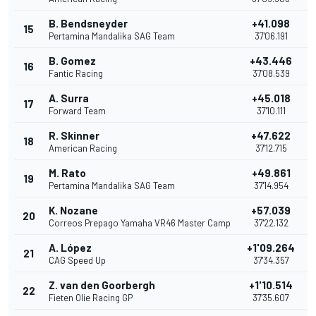
B. Bendsneyder
+41.098
15
Pertamina Mandalika SAG Team
37'06.191
B. Gomez
+43.446
16
Fantic Racing
37'08.539
A. Surra
+45.018
17
Forward Team
37'10.111
R. Skinner
+47.622
18
American Racing
37'12.715
M. Rato
+49.861
19
Pertamina Mandalika SAG Team
37'14.954
K. Nozane
+57.039
20
Correos Prepago Yamaha VR46 Master Camp
37'22.132
A. López
+1'09.264
21
CAG Speed Up
37'34.357
Z. van den Goorbergh
+1'10.514
22
Fieten Olie Racing GP
37'35.607