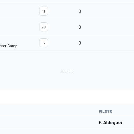
0
11
0
28
0
5
ster Camp
PILOTO
F. Aldeguer