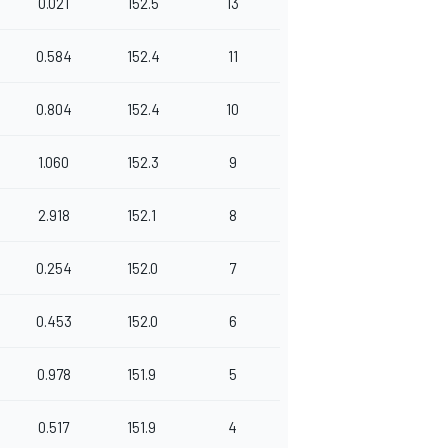
0.021
152.5
13
0.584
152.4
11
0.804
152.4
10
1.060
152.3
9
2.918
152.1
8
0.254
152.0
7
0.453
152.0
6
0.978
151.9
5
0.517
151.9
4