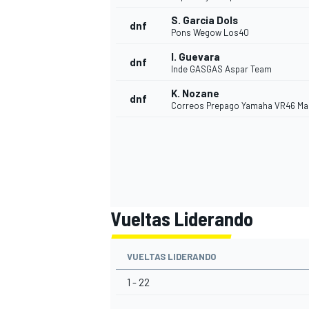
S. Garcia Dols
dnf
Pons Wegow Los40
I. Guevara
dnf
Inde GASGAS Aspar Team
K. Nozane
dnf
Correos Prepago Yamaha VR46 Ma
Vueltas Liderando
VUELTAS LIDERANDO
1 - 22