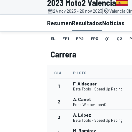
2023 Moto2 Valencia
|
24 nov 2023 - 26 nov 2023
Valencia Ci
INDYCAR
WRC
Resumen
Resultados
Noticias
EL
FP1
FP2
FP3
Q1
Q2
P
Carrera
CLA
PILOTO
F. Aldeguer
1
Beta Tools - Speed Up Racing
A. Canet
2
WEC
FÓRMULA E
Pons Wegow Los40
A. López
3
Beta Tools - Speed Up Racing
M. Ramírez