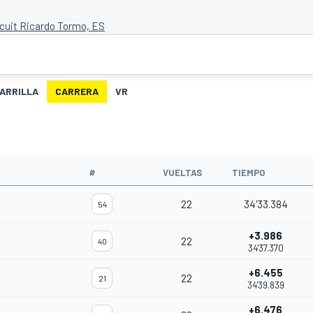
rcuit Ricardo Tormo, ES
ARRILLA
CARRERA
VR
#
VUELTAS
TIEMPO
22
34'33.384
54
+3.986
22
40
34'37.370
+6.455
22
21
34'39.839
+6.476