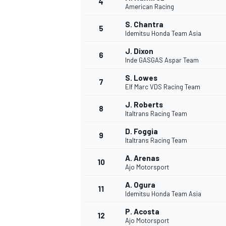
4
American Racing
S. Chantra
5
Idemitsu Honda Team Asia
J. Dixon
6
Inde GASGAS Aspar Team
S. Lowes
7
Elf Marc VDS Racing Team
J. Roberts
8
Italtrans Racing Team
D. Foggia
9
Italtrans Racing Team
A. Arenas
10
Ajo Motorsport
A. Ogura
11
Idemitsu Honda Team Asia
P. Acosta
12
Ajo Motorsport