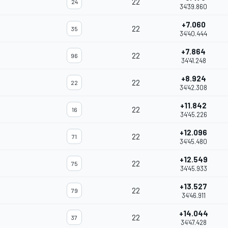
22
24
34'39.860
+7.060
22
35
34'40.444
+7.864
22
96
34'41.248
+8.924
22
22
34'42.308
+11.842
22
16
34'45.226
+12.096
22
71
34'45.480
+12.549
22
75
34'45.933
+13.527
22
79
34'46.911
+14.044
22
37
34'47.428