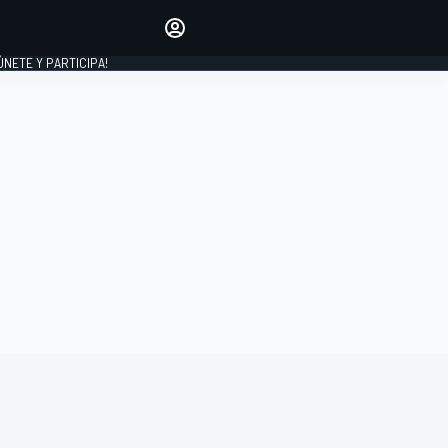
Haz que tu voz se escuche
comentando los artículos
 ÚNETE Y PARTICIPA!
INICIAR SESIÓN
EDICIÓN
ESPAÑA