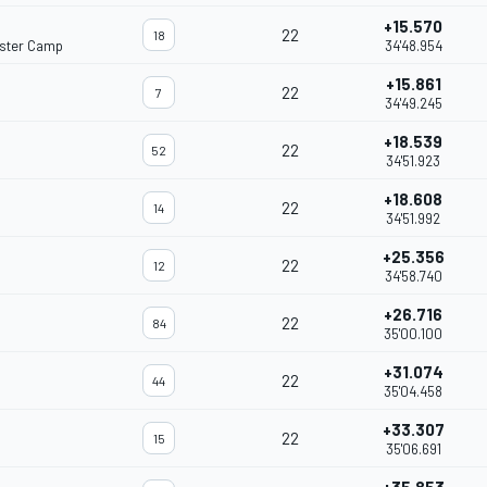
+15.570
22
18
ster Camp
34'48.954
+15.861
22
7
34'49.245
+18.539
22
52
34'51.923
+18.608
22
14
34'51.992
+25.356
22
12
34'58.740
+26.716
22
84
35'00.100
+31.074
22
44
35'04.458
+33.307
22
15
35'06.691