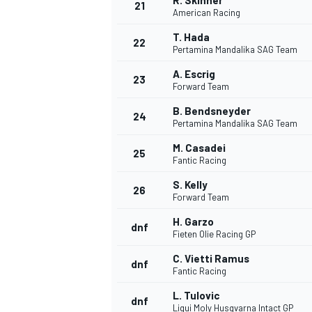
R. Skinner
21
American Racing
T. Hada
22
Pertamina Mandalika SAG Team
A. Escrig
23
Forward Team
B. Bendsneyder
24
Pertamina Mandalika SAG Team
M. Casadei
25
Fantic Racing
MÁS CATEGORÍAS
S. Kelly
26
Forward Team
H. Garzo
dnf
Fieten Olie Racing GP
C. Vietti Ramus
dnf
Fantic Racing
L. Tulovic
dnf
Liqui Moly Husqvarna Intact GP