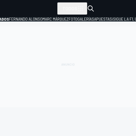
TODOS
ADOS
FERNANDO ALONSO
MARC MÁRQUEZ
FOTOGALERÍAS
APUESTAS
¡SIGUE LA F1,
P