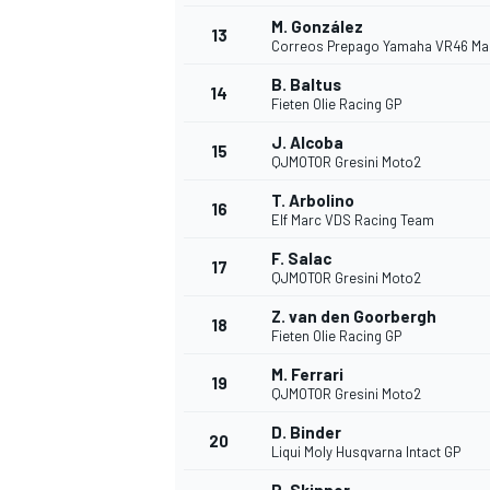
M. González
13
Correos Prepago Yamaha VR46 Ma
B. Baltus
14
Fieten Olie Racing GP
J. Alcoba
15
QJMOTOR Gresini Moto2
T. Arbolino
16
Elf Marc VDS Racing Team
F. Salac
17
QJMOTOR Gresini Moto2
Z. van den Goorbergh
18
Fieten Olie Racing GP
M. Ferrari
19
QJMOTOR Gresini Moto2
D. Binder
20
Liqui Moly Husqvarna Intact GP