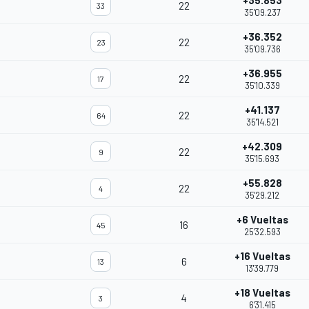
+35.853
22
33
35'09.237
+36.352
22
23
35'09.736
+36.955
22
17
35'10.339
+41.137
22
64
35'14.521
+42.309
22
9
35'15.693
+55.828
22
4
35'29.212
+6 Vueltas
16
45
25'32.593
+16 Vueltas
6
13
13'39.779
+18 Vueltas
4
3
6'31.415