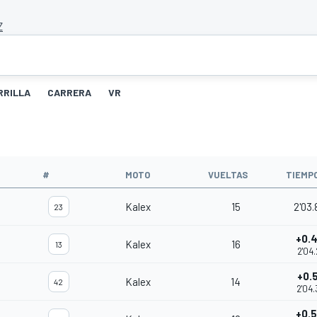
Z
RRILLA
CARRERA
VR
#
MOTO
VUELTAS
TIEMP
Kalex
15
2'03
23
+0.
Kalex
16
13
2'04.
+0.
Kalex
14
42
2'04.
+0.