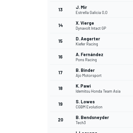
J. Mir
13
Estrella Galicia 0,0
X. Vierge
14
Dynavolt Intact GP
D. Aegerter
15
Kiefer Racing
A. Fernández
16
Pons Racing
B. Binder
17
Ajo Motorsport
K. Pawi
18
Idemitsu Honda Team Asia
S. Lowes
19
CGBM Evolution
B. Bendsneyder
20
Tech3