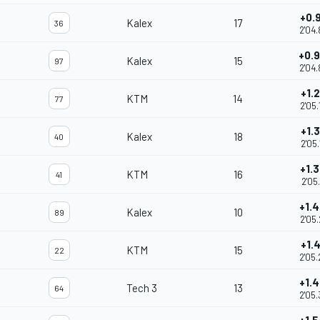
+0.
Kalex
17
36
2'04.
+0.
Kalex
15
97
2'04.
+1.
KTM
14
77
2'05.
+1.
Kalex
18
40
2'05.
+1.
KTM
16
41
2'05.
+1.
Kalex
10
89
2'05.
+1.
KTM
15
22
2'05.
+1.
Tech 3
13
64
2'05.