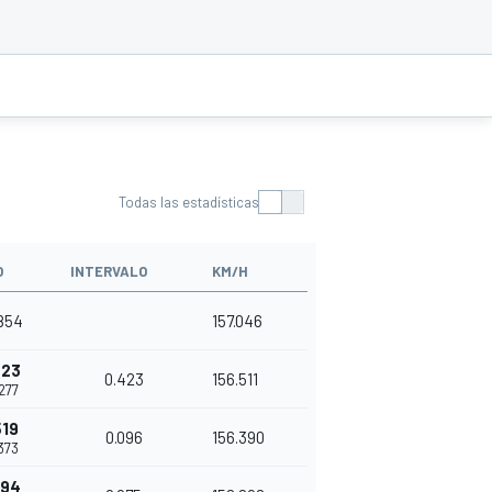
Todas las estadísticas
O
INTERVALO
KM/H
.854
157.046
423
0.423
156.511
277
519
0.096
156.390
373
594