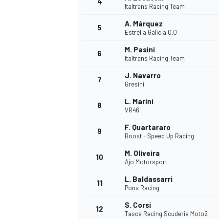
4
Italtrans Racing Team
A. Márquez
5
Estrella Galicia 0,0
M. Pasini
6
Italtrans Racing Team
J. Navarro
7
Gresini
L. Marini
8
VR46
F. Quartararo
9
Boost - Speed Up Racing
M. Oliveira
10
Ajo Motorsport
L. Baldassarri
11
Pons Racing
S. Corsi
12
Tasca Racing Scuderia Moto2