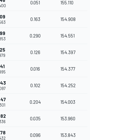
546
0.051
155.110
.400
709
0.163
154.908
563
999
0.290
154.551
853
125
0.126
154.397
979
141
0.016
154.377
995
243
0.102
154.252
097
447
0.204
154.003
301
482
0.035
153.960
336
578
0.096
153.843
432