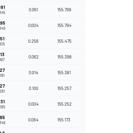
991
0.061
155.799
845
995
0.004
155.794
849
251
0.256
155.475
105
313
0.062
155.398
167
327
0.014
155.381
181
427
0.100
155.257
281
431
0.004
155.252
285
495
0.064
155.173
349