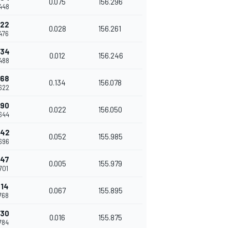
0.075
156.296
448
622
0.028
156.261
476
634
0.012
156.246
488
768
0.134
156.078
622
790
0.022
156.050
644
842
0.052
155.985
696
847
0.005
155.979
701
914
0.067
155.895
768
930
0.016
155.875
784