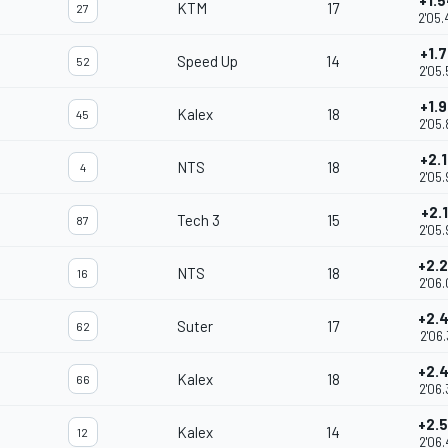
+1.
KTM
17
27
2'05
+1.
Speed Up
14
52
2'05.
+1.
Kalex
18
45
2'05.
+2.
NTS
18
4
2'05.
+2.
Tech 3
15
87
2'05.
+2.
NTS
18
16
2'06.
+2.
Suter
17
62
2'06.
+2.
Kalex
18
66
2'06.
+2.
Kalex
14
12
2'06.