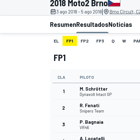
2018 Moto2 Brno
|
3 ago 2018 - 5 ago 2018
Brno Circuit, C
INDYCAR
WRC
Resumen
Resultados
Noticias
EL
FP1
FP2
FP3
Q
W
PA
FP1
CLA
PILOTO
M. Schrötter
1
Dynavolt Intact GP
R. Fenati
2
WEC
FÓRMULA E
Snipers Team
P. Bagnaia
3
VR46
A. Locatelli