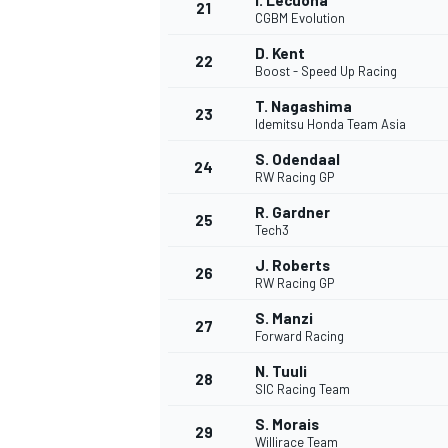
I. Lecuona
21
CGBM Evolution
D. Kent
22
Boost - Speed Up Racing
T. Nagashima
23
Idemitsu Honda Team Asia
S. Odendaal
24
RW Racing GP
R. Gardner
25
Tech3
MÁS CATEGORÍAS
J. Roberts
26
RW Racing GP
S. Manzi
27
Forward Racing
N. Tuuli
28
SIC Racing Team
S. Morais
29
Willirace Team