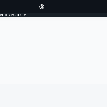
Haz que tu voz se escuche
comentando los artículos
 ÚNETE Y PARTICIPA!
INICIAR SESIÓN
EDICIÓN
ESPAÑA