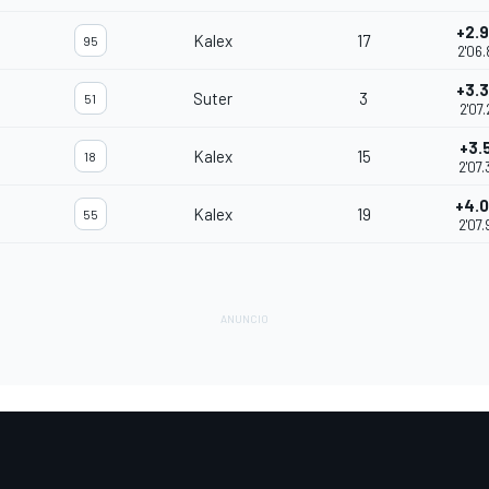
+2.
Kalex
17
95
2'06.
+3.
Suter
3
51
2'07.
+3.
Kalex
15
18
2'07.
+4.
Kalex
19
55
2'07.