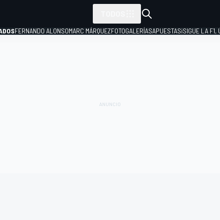
TODOS
ADOS
FERNANDO ALONSO
MARC MÁRQUEZ
FOTOGALERÍAS
APUESTAS
¡SIGUE LA F1,
P