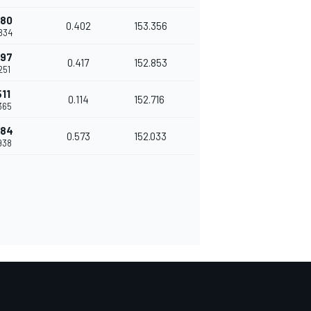
980
0.402
153.356
834
397
0.417
152.853
251
511
0.114
152.716
365
084
0.573
152.033
938