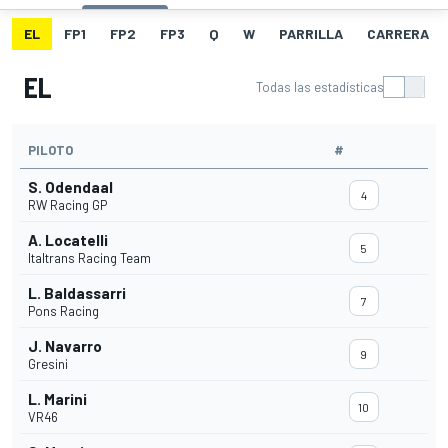
EL
FP1
FP2
FP3
Q
W
PARRILLA
CARRERA
EL
Todas las estadísticas
PILOTO
#
S. Odendaal
4
RW Racing GP
A. Locatelli
5
Italtrans Racing Team
L. Baldassarri
7
Pons Racing
J. Navarro
9
Gresini
L. Marini
10
VR46