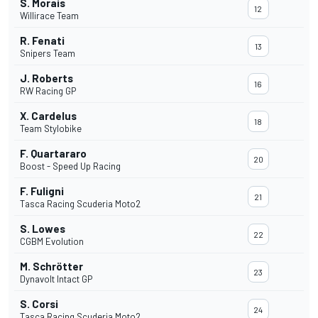
S. Morais
12
Willirace Team
R. Fenati
13
Snipers Team
J. Roberts
16
RW Racing GP
X. Cardelus
18
Team Stylobike
F. Quartararo
20
Boost - Speed Up Racing
F. Fuligni
21
Tasca Racing Scuderia Moto2
S. Lowes
22
CGBM Evolution
M. Schrötter
23
Dynavolt Intact GP
S. Corsi
24
Tasca Racing Scuderia Moto2