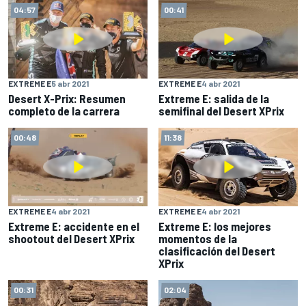
04:57
00:41
EXTREME E
5 abr 2021
EXTREME E
4 abr 2021
Desert X-Prix: Resumen
Extreme E: salida de la
completo de la carrera
semifinal del Desert XPrix
00:48
11:38
EXTREME E
4 abr 2021
EXTREME E
4 abr 2021
Extreme E: accidente en el
Extreme E: los mejores
shootout del Desert XPrix
momentos de la
clasificación del Desert
XPrix
00:31
02:04