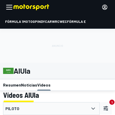
FÓRMULA 1
MOTOGP
INDYCAR
WRC
WEC
FÓRMULA E
AlUla
Resumen
Noticias
Videos
Vídeos AlUla
1
PILOTO