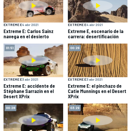
EXTREME E
4 abr 2021
EXTREME E
4 abr 2021
Extreme E: Carlos Sainz
Extreme E, escenario de la
navega en el desierto
carrera: desertificación
01:51
00:26
EXTREME E
3 abr 2021
EXTREME E
3 abr 2021
Extreme E: accidente de
Extreme E: el pinchazo de
Stéphane Sarrazin en el
Catie Munnings en el Desert
Desert XPrix
XPrix
00:28
03:29