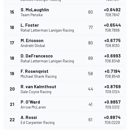
S. McLaughlin
+0.6492
15
60
Team Penske
1'08.7847
L. Foster
+0.6544
16
77
Rahal Letterman Lanigan Racing
1'08.7899
M. Ericsson
+0.6775
17
80
Andretti Global
1'08.8130
D. DeFrancesco
+0.6993
18
89
Rahal Letterman Lanigan Racing
1'08.8348
F. Rosenqvist
+0.7194
19
58
Michael Shank Racing
1'08.8549
R. van Kalmthout
+0.8769
20
44
Dale Coyne Racing
1'09.0124
P. O'Ward
+0.8857
21
41
Arrow McLaren
1'09.0212
A. Rossi
+0.8874
22
61
Ed Carpenter Racing
1'09.0229