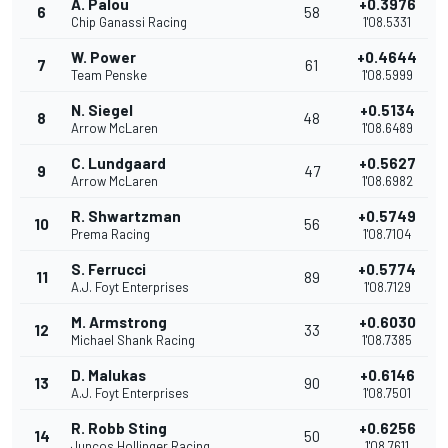
A. Palou
+0.3976
6
58
Chip Ganassi Racing
1'08.5331
W. Power
+0.4644
7
61
Team Penske
1'08.5999
N. Siegel
+0.5134
8
48
Arrow McLaren
1'08.6489
C. Lundgaard
+0.5627
9
47
Arrow McLaren
1'08.6982
R. Shwartzman
+0.5749
10
56
Prema Racing
1'08.7104
S. Ferrucci
+0.5774
11
89
A.J. Foyt Enterprises
1'08.7129
M. Armstrong
+0.6030
12
33
Michael Shank Racing
1'08.7385
D. Malukas
+0.6146
13
90
A.J. Foyt Enterprises
1'08.7501
R. Robb Sting
+0.6256
14
50
Juncos Hollinger Racing
1'08.7611