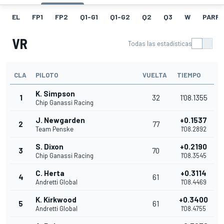
EL
FP1
FP2
Q1-G1
Q1-G2
Q2
Q3
W
PARRI
VR
Todas las estadísticas
CLA
PILOTO
VUELTA
TIEMPO
K. Simpson
1
32
1'08.1355
Chip Ganassi Racing
J. Newgarden
+0.1537
2
77
Team Penske
1'08.2892
S. Dixon
+0.2190
3
70
Chip Ganassi Racing
1'08.3545
C. Herta
+0.3114
4
61
Andretti Global
1'08.4469
K. Kirkwood
+0.3400
5
61
Andretti Global
1'08.4755