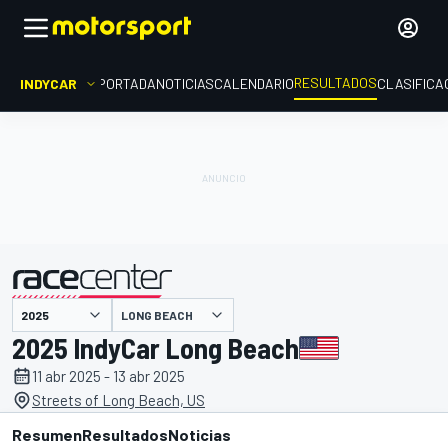
RESULTADOS
INDYCAR
PORTADA
NOTICIAS
CALENDARIO
CLASIFICA
LONG BEACH
presentado por
2025 IndyCar Long Beach
11 abr 2025 - 13 abr 2025
Streets of Long Beach, US
Resumen
Resultados
Noticias