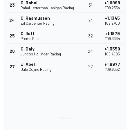
G. Rahal
+1.0999
23
31
Rahal Letterman Lanigan Racing
1'09.2354
C. Rasmussen
+1.1345
24
74
Ed Carpenter Racing
1'09.2700
C. Ilott
+1.1979
25
32
Prema Racing
1'09.3334
C. Daly
+1.3550
26
24
Juncos Hollinger Racing
1'09.4905
J. Abel
+1.6977
27
22
Dale Coyne Racing
1'09.8332