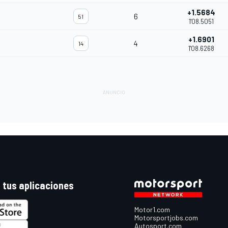
+1.5684
6
51
1'08.5051
+1.6901
4
14
1'08.6268
 tus aplicaciones
Motor1.com
Motorsportjobs.com
Autosport.com