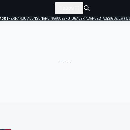
TODOS
ADOS
FERNANDO ALONSO
MARC MÁRQUEZ
FOTOGALERÍAS
APUESTAS
¡SIGUE LA F1,
P