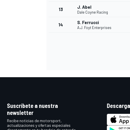
J. Abel
13
Dale Coyne Racing
S. Ferrucci
14
A.J. Foyt Enterprises
Suscríbete a nuestra
Descarga
newsletter
Recibe noticias de motorsport,
actualizaciones y ofertas especiales
directamente en tu bandeja de entrada.