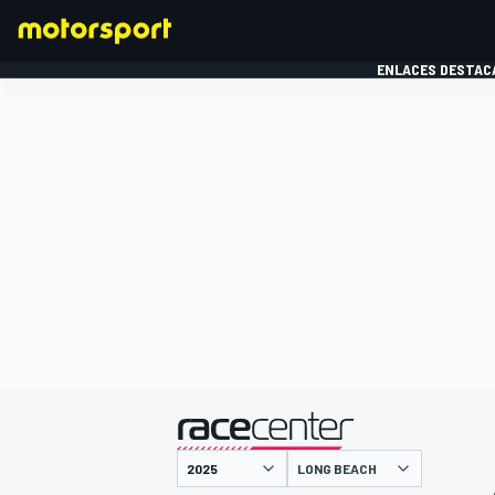
ENLACES DESTAC
FÓRMULA 1
MOTOG
presentado por
LONG BEACH