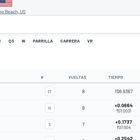
ng Beach, US
2
Q3
W
PARRILLA
CARRERA
VR
#
VUELTAS
TIEMPO
8
1'06.9367
27
+0.0664
8
10
1'07.0031
+0.1737
7
3
1'07.1104
+0.2542