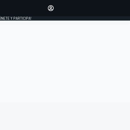
Haz que tu voz se escuche
comentando los artículos
 ÚNETE Y PARTICIPA!
INICIAR SESIÓN
EDICIÓN
ESPAÑA