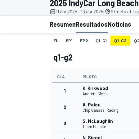
2025 IndyCar Long Beach
|
11 abr 2025 - 13 abr 2025
Streets of Lo
INDYCAR
WRC
Resumen
Resultados
Noticias
EL
FP1
FP2
Q1-G1
Q1-G2
Q
q1-g2
CLA
PILOTO
K. Kirkwood
1
Andretti Global
A. Palou
2
WEC
FÓRMULA E
Chip Ganassi Racing
S. McLaughlin
3
Team Penske
N. Siegel