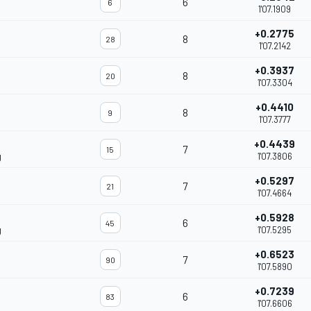
6
6
1'07.1909
+0.2775
8
28
1'07.2142
+0.3937
8
20
1'07.3304
+0.4410
8
9
1'07.3777
+0.4439
7
15
g
1'07.3806
+0.5297
7
21
1'07.4664
+0.5928
6
45
g
1'07.5295
+0.6523
7
90
1'07.5890
+0.7239
6
83
1'07.6606