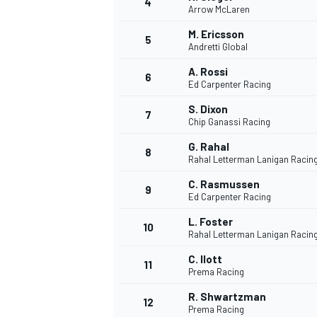
4
Arrow McLaren
M. Ericsson
5
Andretti Global
A. Rossi
6
Ed Carpenter Racing
S. Dixon
7
Chip Ganassi Racing
G. Rahal
8
Rahal Letterman Lanigan Racin
C. Rasmussen
9
Ed Carpenter Racing
L. Foster
10
Rahal Letterman Lanigan Racin
C. Ilott
11
Prema Racing
R. Shwartzman
12
Prema Racing