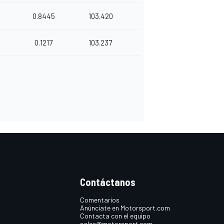
0.8445
103.420
0.1217
103.237
Contáctanos
Comentarios
Anúnciate en Motorsport.com
Contacta con el equipo
sales@motorsport.com