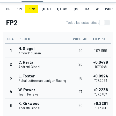
EL
FP1
FP2
Q1-G1
Q1-G2
Q2
Q3
W
PARRI
FP2
Todas las estadísticas
CLA
PILOTO
VUELTAS
TIEMPO
N. Siegel
1
20
1'07.1169
Arrow McLaren
C. Herta
+0.0479
2
20
Andretti Global
1'07.1648
L. Foster
+0.0924
3
18
Rahal Letterman Lanigan Racing
1'07.2093
W. Power
+0.2238
4
17
Team Penske
1'07.3407
K. Kirkwood
+0.2291
5
20
Andretti Global
1'07.3460