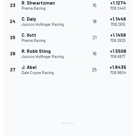
R. Shwartzman
+1.1274
23
15
Prema Racing
1'08.2443
C. Daly
+1.1446
24
18
Juncos Hollinger Racing
1'08.2615
C. Ilott
+1.1456
25
21
Prema Racing
1'08.2625
R. Robb Sting
+1.5508
26
16
Juncos Hollinger Racing
1'08.6677
J. Abel
+1.8435
27
25
Dale Coyne Racing
1'08.9604