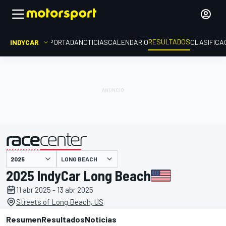
RESULTADOS
INDYCAR
PORTADA
NOTICIAS
CALENDARIO
CLASIFICA
LONG BEACH
presentado por
2025 IndyCar Long Beach
11 abr 2025 - 13 abr 2025
Streets of Long Beach, US
Resumen
Resultados
Noticias