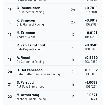
C. Rasmussen
+0.7810
15
24
Ed Carpenter Racing
1'07.8979
K. Simpson
+0.8017
16
25
Chip Ganassi Racing
1'07.9186
M. Ericsson
+0.9121
17
17
Andretti Global
1'08.0290
R. van Kalmthout
+0.9501
18
21
Dale Coyne Racing
1'08.0670
A. Rossi
+0.9790
19
18
Ed Carpenter Racing
1'08.0959
D. DeFrancesco
+0.9862
20
21
Rahal Letterman Lanigan Racing
1'08.1031
S. Ferrucci
+1.0082
21
19
A.J. Foyt Enterprises
1'08.1251
M. Armstrong
+1.0571
22
18
Michael Shank Racing
1'08.1740