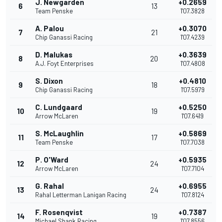
J. Newgarden
+0.2659
6
13
Team Penske
1'07.3828
A. Palou
+0.3070
7
21
Chip Ganassi Racing
1'07.4239
D. Malukas
+0.3639
8
20
A.J. Foyt Enterprises
1'07.4808
S. Dixon
+0.4810
9
18
Chip Ganassi Racing
1'07.5979
C. Lundgaard
+0.5250
10
19
Arrow McLaren
1'07.6419
S. McLaughlin
+0.5869
11
17
Team Penske
1'07.7038
P. O'Ward
+0.5935
12
24
Arrow McLaren
1'07.7104
G. Rahal
+0.6955
13
24
Rahal Letterman Lanigan Racing
1'07.8124
F. Rosenqvist
+0.7387
14
19
Michael Shank Racing
1'07.8556