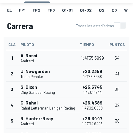
EL
FP1
FP2
FP3
Q1-G1
Q1-G2
Q2
Q3
W
Carrera
Todas las estadísticas
CLA
PILOTO
TIEMPO
PUNTOS
A. Rossi
1
1:41'35.5999
54
Andretti
J. Newgarden
+20.2359
2
41
Team Penske
1:41'55.8358
S. Dixon
+25.5745
3
35
Chip Ganassi Racing
1:42'01.1744
G. Rahal
+26.4589
4
32
Rahal Letterman Lanigan Racing
1:42'02.0588
R. Hunter-Reay
+29.3447
5
30
Andretti
1:42'04.9446