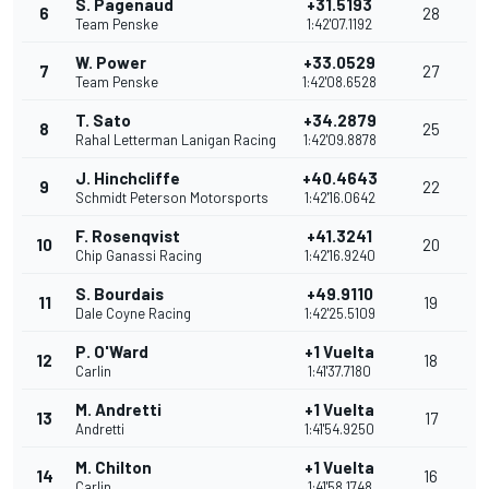
S. Pagenaud
+31.5193
6
28
Team Penske
1:42'07.1192
W. Power
+33.0529
7
27
Team Penske
1:42'08.6528
T. Sato
+34.2879
8
25
Rahal Letterman Lanigan Racing
1:42'09.8878
J. Hinchcliffe
+40.4643
9
22
Schmidt Peterson Motorsports
1:42'16.0642
F. Rosenqvist
+41.3241
10
20
Chip Ganassi Racing
1:42'16.9240
S. Bourdais
+49.9110
11
19
Dale Coyne Racing
1:42'25.5109
P. O'Ward
+1 Vuelta
12
18
Carlin
1:41'37.7180
M. Andretti
+1 Vuelta
13
17
Andretti
1:41'54.9250
M. Chilton
+1 Vuelta
14
16
Carlin
1:41'58.1748