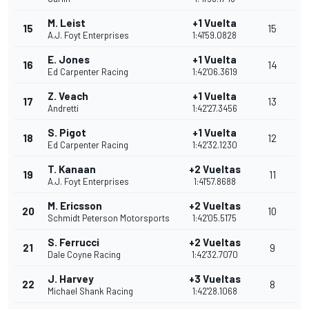
M. Leist
+1 Vuelta
15
15
A.J. Foyt Enterprises
1:41'59.0828
E. Jones
+1 Vuelta
16
14
Ed Carpenter Racing
1:42'06.3619
Z. Veach
+1 Vuelta
17
13
Andretti
1:42'27.3456
S. Pigot
+1 Vuelta
18
12
Ed Carpenter Racing
1:42'32.1230
T. Kanaan
+2 Vueltas
19
11
A.J. Foyt Enterprises
1:41'57.8688
M. Ericsson
+2 Vueltas
20
10
Schmidt Peterson Motorsports
1:42'05.5175
S. Ferrucci
+2 Vueltas
21
9
Dale Coyne Racing
1:42'32.7070
J. Harvey
+3 Vueltas
22
8
Michael Shank Racing
1:42'28.1068