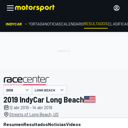
RESULTADOS
INDYCAR
PORTADA
NOTICIAS
CALENDARIO
CLASIFICA
LONG BEACH
presentado por
2019 IndyCar Long Beach
12 abr 2019 - 14 abr 2019
Streets of Long Beach, US
Resumen
Resultados
Noticias
Videos