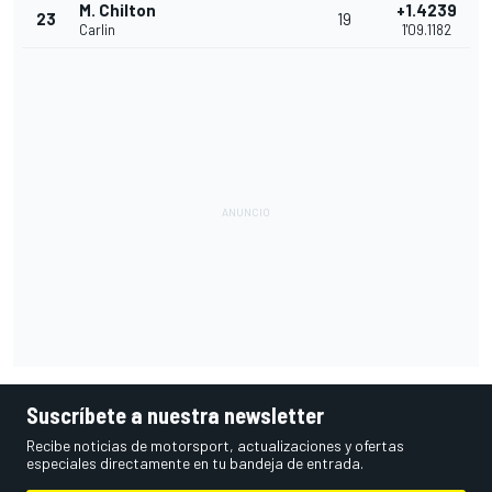
M. Chilton
+1.4239
23
19
Carlin
1'09.1182
Suscríbete a nuestra newsletter
Recibe noticias de motorsport, actualizaciones y ofertas
especiales directamente en tu bandeja de entrada.