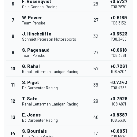
F. Rosenqvist
+0.5727
6
28
Chip Ganassi Racing
1'08.2670
W. Power
+0.6189
7
27
Team Penske
1'08.3132
J. Hinchcliffe
+0.6523
8
32
Schmidt Peterson Motorsports
1'08.3466
S. Pagenaud
+0.6618
9
27
Team Penske
1'08.3561
G. Rahal
+0.7261
10
57
Rahal Letterman Lanigan Racing
1'08.4204
S. Pigot
+0.7343
11
38
Ed Carpenter Racing
1'08.4286
T. Sato
+0.7928
12
28
Rahal Letterman Lanigan Racing
1'08.4871
E. Jones
+0.8387
13
40
Ed Carpenter Racing
1'08.5330
S. Bourdais
+0.8931
14
17
Dale Coyne Racing
1'08.5874