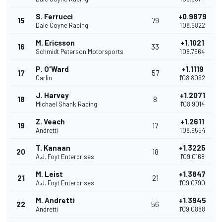
S. Ferrucci
+0.9879
15
79
Dale Coyne Racing
1'08.6822
M. Ericsson
+1.1021
16
33
Schmidt Peterson Motorsports
1'08.7964
P. O'Ward
+1.1119
17
57
Carlin
1'08.8062
J. Harvey
+1.2071
18
8
Michael Shank Racing
1'08.9014
Z. Veach
+1.2611
19
17
Andretti
1'08.9554
T. Kanaan
+1.3225
20
18
A.J. Foyt Enterprises
1'09.0168
M. Leist
+1.3847
21
21
A.J. Foyt Enterprises
1'09.0790
M. Andretti
+1.3945
22
56
Andretti
1'09.0888