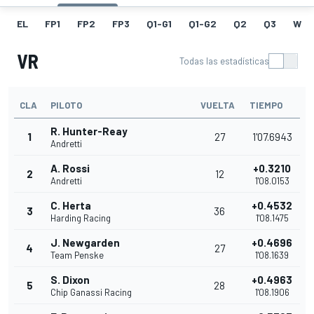
EL
FP1
FP2
FP3
Q1-G1
Q1-G2
Q2
Q3
W
VR
Todas las estadísticas
CLA
PILOTO
VUELTA
TIEMPO
R. Hunter-Reay
1
27
1'07.6943
Andretti
A. Rossi
+0.3210
2
12
Andretti
1'08.0153
C. Herta
+0.4532
3
36
Harding Racing
1'08.1475
J. Newgarden
+0.4696
4
27
Team Penske
1'08.1639
S. Dixon
+0.4963
5
28
Chip Ganassi Racing
1'08.1906