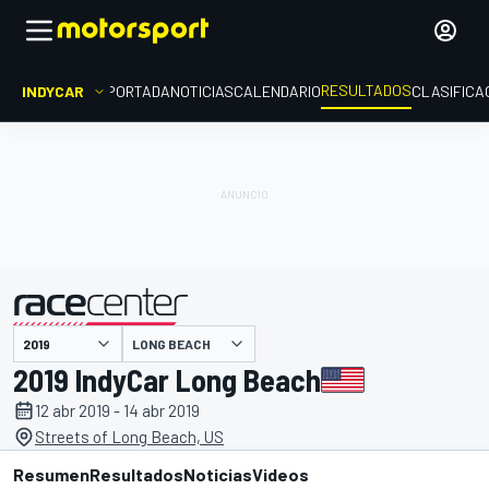
RESULTADOS
INDYCAR
PORTADA
NOTICIAS
CALENDARIO
CLASIFICA
LONG BEACH
presentado por
2019 IndyCar Long Beach
12 abr 2019 - 14 abr 2019
Streets of Long Beach, US
Resumen
Resultados
Noticias
Videos