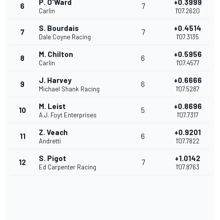
P. O'Ward
+0.3999
6
7
Carlin
1'07.2620
S. Bourdais
+0.4514
7
7
Dale Coyne Racing
1'07.3135
M. Chilton
+0.5956
8
6
Carlin
1'07.4577
J. Harvey
+0.6666
9
6
Michael Shank Racing
1'07.5287
M. Leist
+0.8696
10
5
A.J. Foyt Enterprises
1'07.7317
Z. Veach
+0.9201
11
6
Andretti
1'07.7822
S. Pigot
+1.0142
12
7
Ed Carpenter Racing
1'07.8763