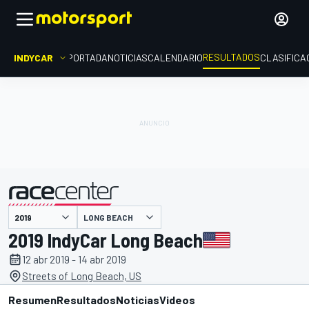
RESULTADOS
INDYCAR
PORTADA
NOTICIAS
CALENDARIO
CLASIFICA
LONG BEACH
presentado por
2019 IndyCar Long Beach
12 abr 2019 - 14 abr 2019
Streets of Long Beach, US
Resumen
Resultados
Noticias
Videos