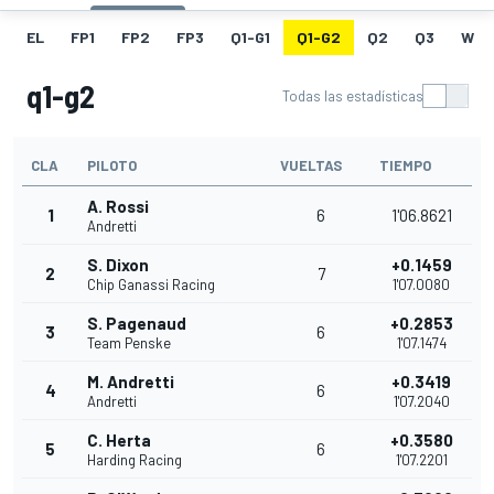
EL
FP1
FP2
FP3
Q1-G1
Q1-G2
Q2
Q3
W
q1-g2
Todas las estadísticas
CLA
PILOTO
VUELTAS
TIEMPO
A. Rossi
1
6
1'06.8621
Andretti
S. Dixon
+0.1459
2
7
Chip Ganassi Racing
1'07.0080
S. Pagenaud
+0.2853
3
6
Team Penske
1'07.1474
M. Andretti
+0.3419
4
6
Andretti
1'07.2040
C. Herta
+0.3580
5
6
Harding Racing
1'07.2201