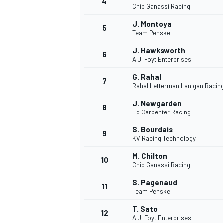
4
Chip Ganassi Racing
J. Montoya
5
Team Penske
J. Hawksworth
6
A.J. Foyt Enterprises
G. Rahal
7
Rahal Letterman Lanigan Racin
J. Newgarden
8
Ed Carpenter Racing
S. Bourdais
9
KV Racing Technology
M. Chilton
10
Chip Ganassi Racing
S. Pagenaud
11
Team Penske
T. Sato
12
A.J. Foyt Enterprises