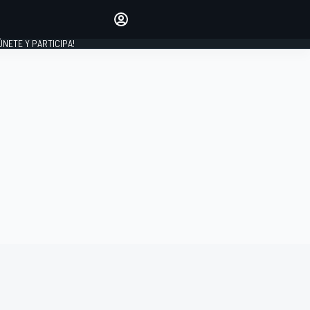
Haz que tu voz se escuche
comentando los artículos
 ÚNETE Y PARTICIPA!
INICIAR SESIÓN
EDICIÓN
ESPAÑA