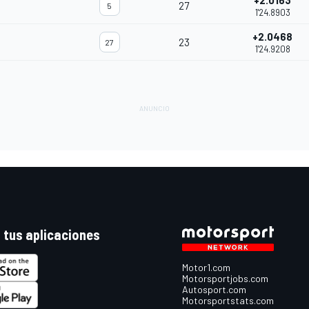
+2.0163
27
5
1'24.8903
+2.0468
23
27
1'24.9208
 tus aplicaciones
Motor1.com
Motorsportjobs.com
Autosport.com
Motorsportstats.com