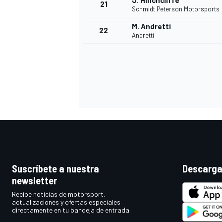
J. Hinchcliffe
21
Schmidt Peterson Motorsports
M. Andretti
22
Andretti
MÁS CATEGORÍAS
Suscríbete a nuestra
Descarga
newsletter
Recibe noticias de motorsport,
actualizaciones y ofertas especiales
directamente en tu bandeja de entrada.