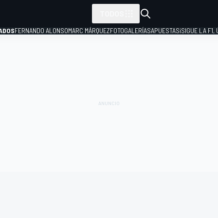
TODOS
ADOS
FERNANDO ALONSO
MARC MÁRQUEZ
FOTOGALERÍAS
APUESTAS
¡SIGUE LA F1,
P