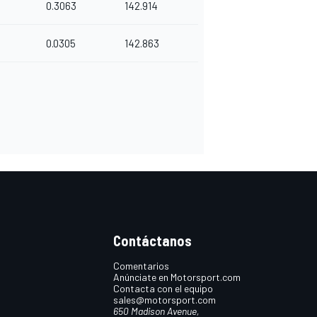
0.3063
142.914
0.0305
142.863
Contáctanos
Comentarios
Anúnciate en Motorsport.com
Contacta con el equipo
sales@motorsport.com
650 Madison Avenue,