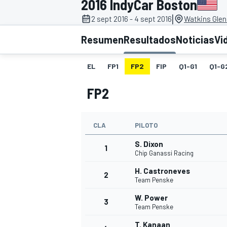
2016 IndyCar Boston
|
2 sept 2016 - 4 sept 2016
Watkins Glen 
INDYCAR
WRC
Resumen
Resultados
Noticias
Vi
EL
FP1
FP2
FIP
Q1-G1
Q1-G
FP2
CLA
PILOTO
S. Dixon
1
Chip Ganassi Racing
H. Castroneves
2
WEC
FÓRMULA E
Team Penske
W. Power
3
Team Penske
T. Kanaan