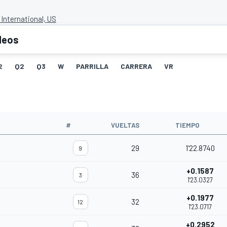
International, US
deos
2
Q2
Q3
W
PARRILLA
CARRERA
VR
#
VUELTAS
TIEMPO
29
1'22.8740
9
+0.1587
36
3
1'23.0327
+0.1977
32
12
1'23.0717
+0.2952