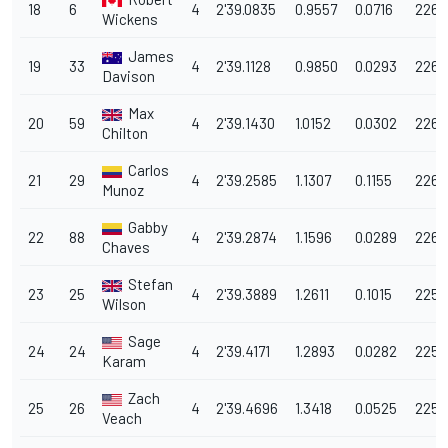
18
6
4
2'39.0835
0.9557
0.0716
226.
Wickens
James
19
33
4
2'39.1128
0.9850
0.0293
226.
Davison
Max
20
59
4
2'39.1430
1.0152
0.0302
226.
Chilton
Carlos
21
29
4
2'39.2585
1.1307
0.1155
226.
Munoz
Gabby
22
88
4
2'39.2874
1.1596
0.0289
226.
Chaves
Stefan
23
25
4
2'39.3889
1.2611
0.1015
225.
Wilson
Sage
24
24
4
2'39.4171
1.2893
0.0282
225.
Karam
Zach
25
26
4
2'39.4696
1.3418
0.0525
225.
Veach