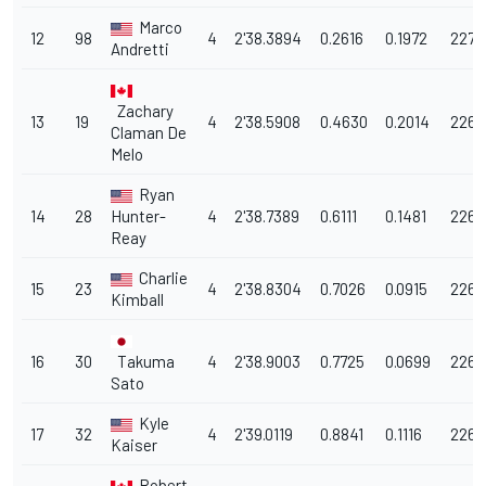
Marco
12
98
4
2'38.3894
0.2616
0.1972
227.
Andretti
Zachary
13
19
4
2'38.5908
0.4630
0.2014
226.
Claman De
Melo
Ryan
14
28
Hunter-
4
2'38.7389
0.6111
0.1481
226.
Reay
Charlie
15
23
4
2'38.8304
0.7026
0.0915
226.
Kimball
16
30
Takuma
4
2'38.9003
0.7725
0.0699
226.
Sato
Kyle
17
32
4
2'39.0119
0.8841
0.1116
226.
Kaiser
Robert