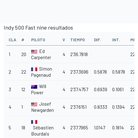
Indy 500 Fast nine resultados
CLA
#
PILOTO
V
TIEMPO
DIF.
INT.
MP
Ed
1
20
4
2'36.7818
229
Carpenter
Simon
2
22
4
2'37.3696
0.5878
0.5878
228
Pagenaud
Will
3
12
4
2'37.4757
0.6939
0.1061
228
Power
Josef
4
1
4
2'37.6151
0.8333
0.1394
228
Newgarden
5
18
Sébastien
4
2'37.7965
1.0147
0.1814
228
Bourdais