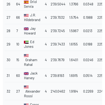
Oriol
26
64
4
2'39.5044
1.3766
0.0348
225.
Servia
J.R.
27
66
4
2'39.7032
1.5754
0.1988
225.
Hildebrand
Jay
28
7
4
2'39.7245
1.5967
0.0213
225.
Howard
Ed
29
10
4
2'39.7433
1.6155
0.0188
225.
Jones
30
15
Graham
4
2'39.7679
1.6401
0.0246
225.
Rahal
Jack
31
60
4
2'39.8193
1.6915
0.0514
225.
Harvey
32
27
Alexander
4
2'40.0462
1.9184
0.2269
224.
Rossi
Conor