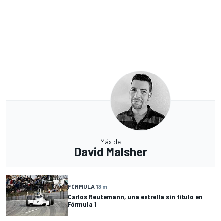
Más de
David Malsher
FÓRMULA 1
3 m
Carlos Reutemann, una estrella sin título en
Fórmula 1