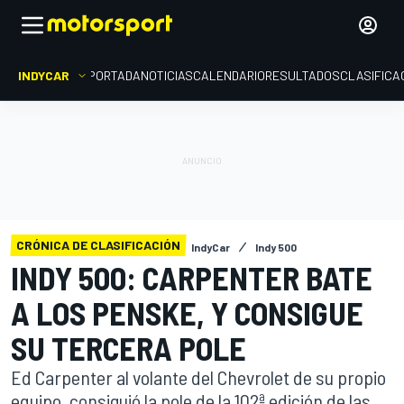
INDYCAR
PORTADA
NOTICIAS
CALENDARIO
RESULTADOS
CLASIFICA
CRÓNICA DE CLASIFICACIÓN
IndyCar
Indy 500
INDY 500: CARPENTER BATE
A LOS PENSKE, Y CONSIGUE
SU TERCERA POLE
Ed Carpenter al volante del Chevrolet de su propio
equipo, consiguió la pole de la 102ª edición de las