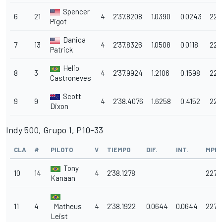
Spencer
6
21
4
2'37.8208
1.0390
0.0243
228
Pigot
Danica
7
13
4
2'37.8326
1.0508
0.0118
228
Patrick
Helio
8
3
4
2'37.9924
1.2106
0.1598
227
Castroneves
Scott
9
9
4
2'38.4076
1.6258
0.4152
227
Dixon
Indy 500, Grupo 1, P10-33
CLA
#
PILOTO
V
TIEMPO
DIF.
INT.
MPH
Tony
10
14
4
2'38.1278
227.
Kanaan
11
4
Matheus
4
2'38.1922
0.0644
0.0644
227.5
Leist