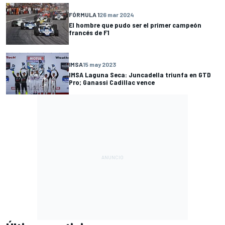
FÓRMULA 1
26 mar 2024
El hombre que pudo ser el primer campeón
francés de F1
IMSA
15 may 2023
IMSA Laguna Seca: Juncadella triunfa en GTD
Pro; Ganassi Cadillac vence