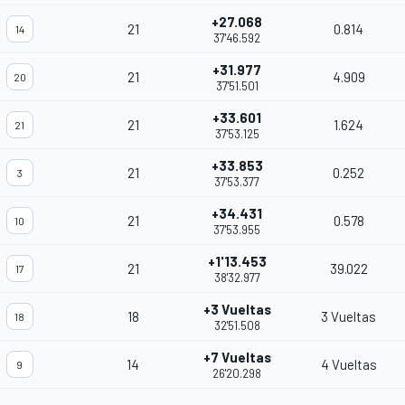
+27.068
21
0.814
14
37'46.592
+31.977
21
4.909
20
37'51.501
+33.601
21
1.624
21
37'53.125
+33.853
21
0.252
3
37'53.377
+34.431
21
0.578
10
37'53.955
+1'13.453
21
39.022
17
38'32.977
+3 Vueltas
18
3 Vueltas
18
32'51.508
+7 Vueltas
14
4 Vueltas
9
26'20.298