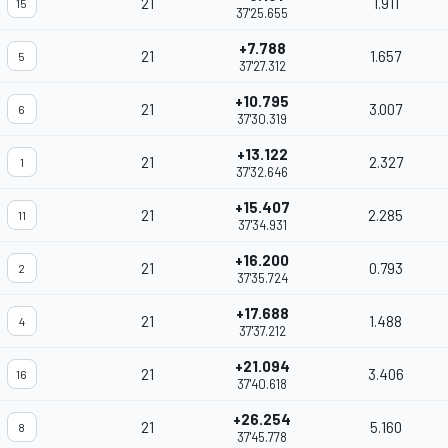
21
1.911
15
37'25.655
+7.788
21
1.657
5
37'27.312
+10.795
21
3.007
6
37'30.319
+13.122
21
2.327
1
37'32.646
+15.407
21
2.285
11
37'34.931
+16.200
21
0.793
2
37'35.724
+17.688
21
1.488
4
37'37.212
+21.094
21
3.406
16
37'40.618
+26.254
21
5.160
8
37'45.778