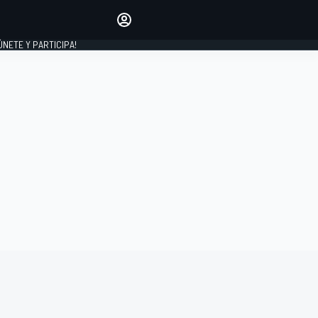
Haz que tu voz se escuche
comentando los artículos
 ÚNETE Y PARTICIPA!
INICIAR SESIÓN
EDICIÓN
ESPAÑA