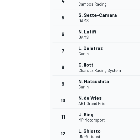
4
Campos Racing
S. Sette-Camara
5
DAMS
N. Latifi
6
DAMS
L. Deletraz
7
Carlin
C. Ilott
8
Charouz Racing System
N. Matsushita
9
Carlin
N. de Vries
10
ART Grand Prix
J. King
11
MP Motorsport
L. Ghiotto
12
UNI-Virtuosi