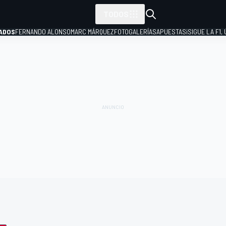
TODOS
ADOS
FERNANDO ALONSO
MARC MÁRQUEZ
FOTOGALERÍAS
APUESTAS
¡SIGUE LA F1,
P