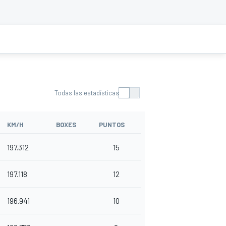
Todas las estadísticas
KM/H
BOXES
PUNTOS
197.312
15
197.118
12
196.941
10