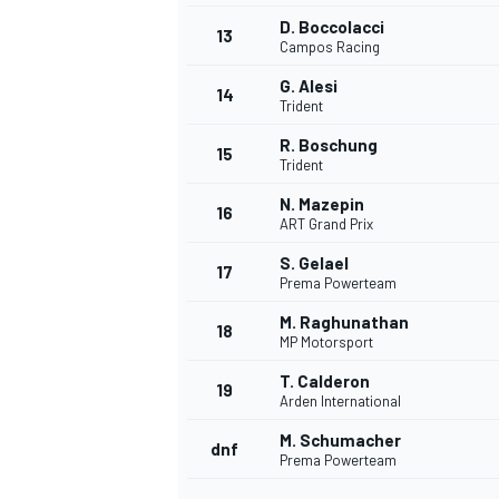
D. Boccolacci
13
Campos Racing
G. Alesi
14
Trident
R. Boschung
15
Trident
N. Mazepin
16
ART Grand Prix
S. Gelael
17
Prema Powerteam
M. Raghunathan
18
MP Motorsport
T. Calderon
19
Arden International
M. Schumacher
dnf
Prema Powerteam