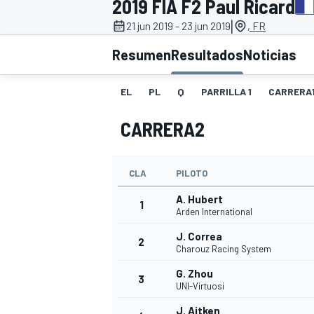
2019 FIA F2 Paul Ricard
|
21 jun 2019 - 23 jun 2019
, FR
INDYCAR
WRC
Resumen
Resultados
Noticias
EL
PL
Q
PARRILLA 1
CARRERA
CARRERA2
CLA
PILOTO
A. Hubert
1
Arden International
J. Correa
2
WEC
FÓRMULA E
Charouz Racing System
G. Zhou
3
UNI-Virtuosi
J. Aitken