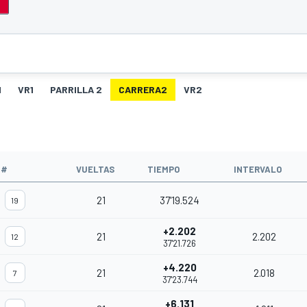
1
VR1
PARRILLA 2
CARRERA2
VR2
#
VUELTAS
TIEMPO
INTERVALO
21
37'19.524
19
+2.202
21
2.202
12
37'21.726
+4.220
21
2.018
7
37'23.744
+6.131