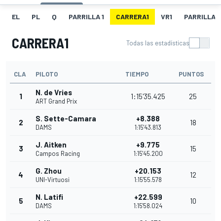
EL
PL
Q
PARRILLA 1
CARRERA1
VR1
PARRILLA 
CARRERA1
Todas las estadísticas
CLA
PILOTO
TIEMPO
PUNTOS
N. de Vries
1
1:15'35.425
25
ART Grand Prix
S. Sette-Camara
+8.388
2
18
DAMS
1:15'43.813
J. Aitken
+9.775
3
15
Campos Racing
1:15'45.200
G. Zhou
+20.153
4
12
UNI-Virtuosi
1:15'55.578
N. Latifi
+22.599
5
10
DAMS
1:15'58.024