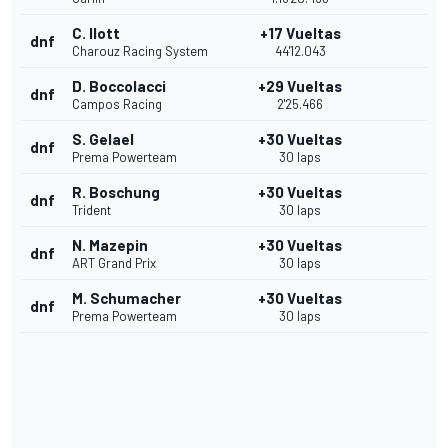
C. Ilott
+17 Vueltas
dnf
Charouz Racing System
44'12.043
D. Boccolacci
+29 Vueltas
dnf
Campos Racing
2'25.466
S. Gelael
+30 Vueltas
dnf
Prema Powerteam
30 laps
R. Boschung
+30 Vueltas
dnf
Trident
30 laps
N. Mazepin
+30 Vueltas
dnf
ART Grand Prix
30 laps
M. Schumacher
+30 Vueltas
dnf
Prema Powerteam
30 laps