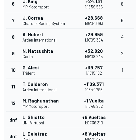
J. King
+24.131
6
8
MP Motorsport
1:15'59.556
J. Correa
+28.668
7
6
Charouz Racing System
1:16'04.093
A. Hubert
+29.959
8
4
Arden International
1:16'05.384
N. Matsushita
+32.820
9
2
Carlin
1:16'08.245
G. Alesi
+39.757
10
1
Trident
1:16'15.182
T. Calderon
+1'09.371
11
Arden International
1:16'44.796
M. Raghunathan
+1 Vuelta
12
MP Motorsport
1:15'48.982
L. Ghiotto
+6 Vueltas
dnf
UNI-Virtuosi
1:04'36.310
L. Deletraz
+8 Vueltas
dnf
Carlin
1:16'20.493