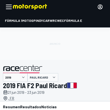
FÓRMULA 1
MOTOGP
INDYCAR
WRC
WEC
FÓRMULA E
PAUL RICARD
presentado por
2019 FIA F2 Paul Ricard
21 jun 2019 - 23 jun 2019
, FR
Resumen
Resultados
Noticias