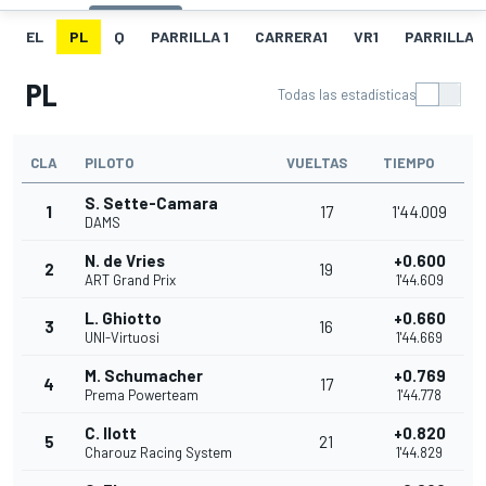
EL
PL
Q
PARRILLA 1
CARRERA1
VR1
PARRILLA 
PL
Todas las estadísticas
CLA
PILOTO
VUELTAS
TIEMPO
S. Sette-Camara
1
17
1'44.009
DAMS
N. de Vries
+0.600
2
19
ART Grand Prix
1'44.609
L. Ghiotto
+0.660
3
16
UNI-Virtuosi
1'44.669
M. Schumacher
+0.769
4
17
Prema Powerteam
1'44.778
C. Ilott
+0.820
5
21
Charouz Racing System
1'44.829