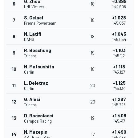
G. Zhou
+0.899
6
18
UNI-Virtuosi
1'44.908
S. Gelael
+1.028
7
18
Prema Powerteam
1'45.037
N. Latifi
+1.045
8
18
DAMS
1'45.054
R. Boschung
+1.103
9
19
Trident
1'45.112
N. Matsushita
+1.118
10
18
Carlin
1'45.127
L. Deletraz
+1.125
11
20
Carlin
1'45.134
G. Alesi
+1.287
12
20
Trident
1'45.296
D. Boccolacci
+1.408
13
19
Campos Racing
1'45.417
N. Mazepin
+1.490
14
17
ART Grand Prix
1'45.499