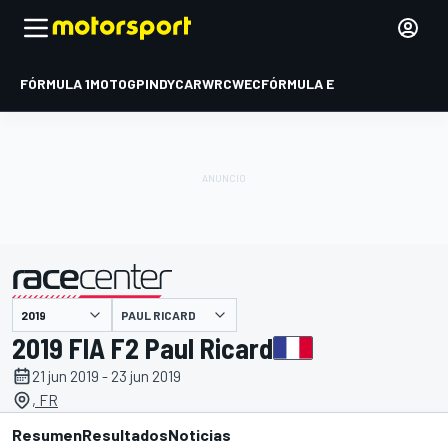
FÓRMULA 1
MOTOGP
INDYCAR
WRC
WEC
FÓRMULA E
PAUL RICARD
presentado por
2019 FIA F2 Paul Ricard
21 jun 2019 - 23 jun 2019
, FR
Resumen
Resultados
Noticias