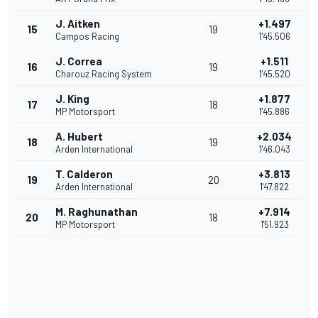
J. Aitken
+1.497
15
19
Campos Racing
1'45.506
J. Correa
+1.511
16
19
Charouz Racing System
1'45.520
J. King
+1.877
17
18
MP Motorsport
1'45.886
A. Hubert
+2.034
18
19
Arden International
1'46.043
T. Calderon
+3.813
19
20
Arden International
1'47.822
M. Raghunathan
+7.914
20
18
MP Motorsport
1'51.923