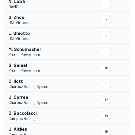
N. Latifi
6
DAMS
G. Zhou
7
UNI-Virtuosi
L. Ghiotto
8
UNI-Virtuosi
M. Schumacher
9
Prema Powerteam
S. Gelael
10
Prema Powerteam
C. Ilott
11
Charouz Racing System
J. Correa
12
Charouz Racing System
D. Boccolacci
14
Campos Racing
J. Aitken
15
Campos Racing