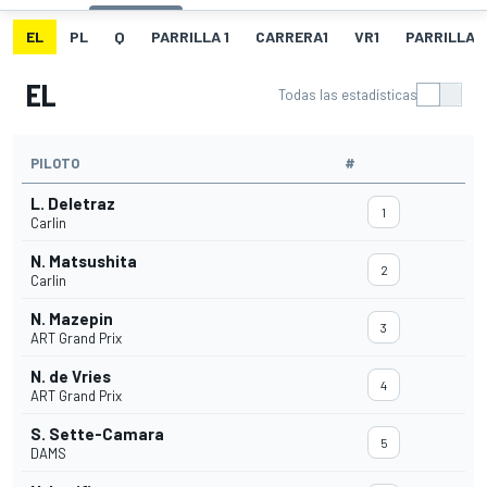
EL
PL
Q
PARRILLA 1
CARRERA1
VR1
PARRILLA 
EL
Todas las estadísticas
PILOTO
#
L. Deletraz
1
Carlin
N. Matsushita
2
Carlin
N. Mazepin
3
ART Grand Prix
N. de Vries
4
ART Grand Prix
S. Sette-Camara
5
DAMS