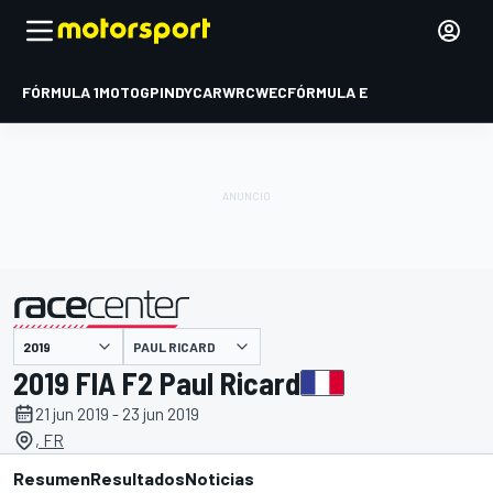
FÓRMULA 1
MOTOGP
INDYCAR
WRC
WEC
FÓRMULA E
PAUL RICARD
presentado por
2019 FIA F2 Paul Ricard
21 jun 2019 - 23 jun 2019
, FR
Resumen
Resultados
Noticias