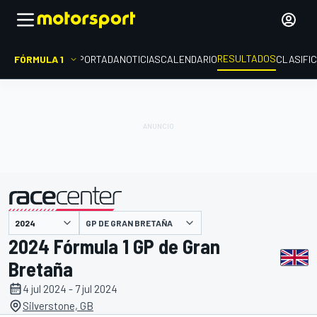
RESULTADOS
FÓRMULA 1
PORTADA
NOTICIAS
CALENDARIO
CLASIFI
GP DE GRAN BRETAÑA
presentado por
2024 Fórmula 1 GP de Gran
Bretaña
4 jul 2024 - 7 jul 2024
Silverstone, GB