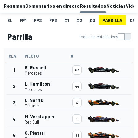
Resumen
Comentarios en directo
Resultados
Noticias
Vide
EL
FP1
FP2
FP3
Q1
Q2
Q3
PARRILLA
CAR
Parrilla
Todas las estadísticas
CLA
PILOTO
#
G. Russell
1
63
Mercedes
L. Hamilton
2
44
Mercedes
L. Norris
3
4
McLaren
M. Verstappen
4
1
Red Bull
O. Piastri
5
81