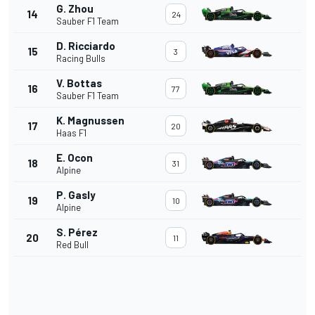
G. Zhou
14
24
Sauber F1 Team
D. Ricciardo
15
3
Racing Bulls
V. Bottas
16
77
Sauber F1 Team
K. Magnussen
17
20
Haas F1
E. Ocon
18
31
Alpine
P. Gasly
19
10
Alpine
S. Pérez
20
11
Red Bull