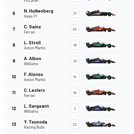
McLaren
N. Hulkenberg
6
27
Haas F1
C. Sainz
7
55
Ferrari
L. Stroll
8
18
Aston Martin
A. Albon
9
23
Williams
F. Alonso
10
14
Aston Martin
C. Leclerc
11
16
Ferrari
L. Sargeant
12
2
Williams
Y. Tsunoda
13
22
Racing Bulls