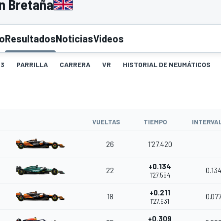
n Bretaña
to
Resultados
Noticias
Videos
3
PARRILLA
CARRERA
VR
HISTORIAL DE NEUMÁTICOS
VUELTAS
TIEMPO
INTERVA
26
1'27.420
+0.134
22
0.13
1'27.554
+0.211
18
0.07
1'27.631
+0.309