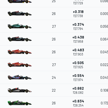
25
0.09
1'27.729
+0.318
26
0.00
1'27.738
+0.374
27
0.05
1'27.794
+0.438
26
0.06
1'27.858
+0.483
26
0.04
1'27.903
+0.505
27
0.02
1'27.925
+0.554
24
0.04
1'27.974
+0.662
22
0.10
1'28.082
+0.834
26
0.17
1'28.254