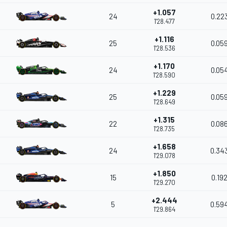
+1.057
24
0.22
1'28.477
+1.116
25
0.05
1'28.536
+1.170
24
0.05
1'28.590
+1.229
25
0.05
1'28.649
+1.315
22
0.08
1'28.735
+1.658
24
0.34
1'29.078
+1.850
15
0.19
1'29.270
+2.444
5
0.59
1'29.864