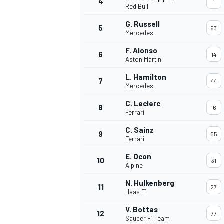
4
1
Red Bull
G. Russell
5
63
Mercedes
F. Alonso
6
14
Aston Martin
L. Hamilton
7
44
Mercedes
C. Leclerc
8
16
Ferrari
C. Sainz
9
55
Ferrari
E. Ocon
10
31
Alpine
N. Hulkenberg
11
27
Haas F1
V. Bottas
12
77
Sauber F1 Team