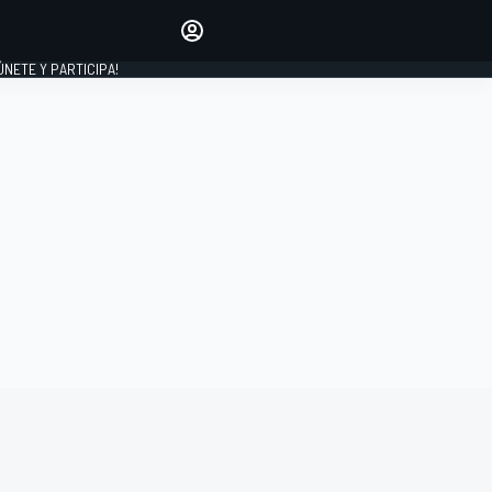
Haz que tu voz se escuche
comentando los artículos
 ÚNETE Y PARTICIPA!
INICIAR SESIÓN
EDICIÓN
ESPAÑA