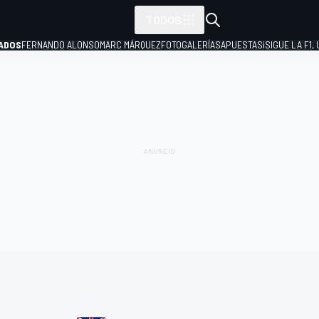
TODOS
ADOS
FERNANDO ALONSO
MARC MÁRQUEZ
FOTOGALERÍAS
APUESTAS
¡SIGUE LA F1,
P