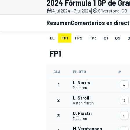
2024 Fórmula 1 GP de Gra
|
4 jul 2024 - 7 jul 2024
Silverstone, GB
INDYCAR
WRC
Resumen
Comentarios en direc
EL
FP1
FP2
FP3
Q1
Q2
Q
FP1
CLA
PILOTO
#
L. Norris
1
4
McLaren
L. Stroll
2
18
WEC
FÓRMULA E
Aston Martin
O. Piastri
3
81
McLaren
M. Verstappen