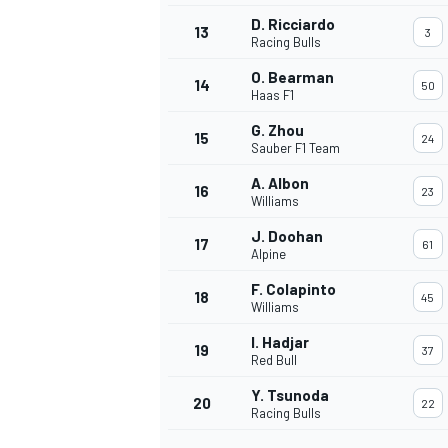
D. Ricciardo
13
3
Racing Bulls
O. Bearman
14
50
Haas F1
G. Zhou
15
24
Sauber F1 Team
A. Albon
16
23
Williams
J. Doohan
17
61
Alpine
F. Colapinto
18
45
Williams
I. Hadjar
19
37
Red Bull
Y. Tsunoda
20
22
Racing Bulls