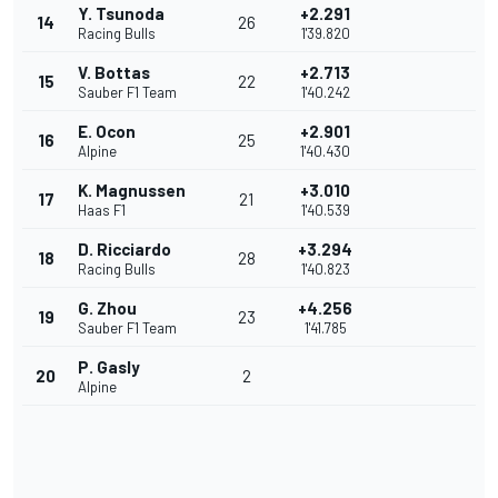
Y. Tsunoda
+2.291
14
26
Racing Bulls
1'39.820
V. Bottas
+2.713
15
22
Sauber F1 Team
1'40.242
E. Ocon
+2.901
16
25
Alpine
1'40.430
K. Magnussen
+3.010
17
21
Haas F1
1'40.539
D. Ricciardo
+3.294
18
28
Racing Bulls
1'40.823
G. Zhou
+4.256
19
23
Sauber F1 Team
1'41.785
P. Gasly
20
2
Alpine