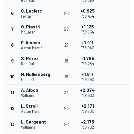
Red Bull
1'38.393
C. Leclerc
+0.925
6
26
Ferrari
1'38.454
O. Piastri
+1.125
7
27
McLaren
1'38.654
F. Alonso
+1.411
8
21
Aston Martin
1'38.940
S. Pérez
+1.755
9
18
Red Bull
1'39.284
N. Hulkenberg
+1.811
10
16
Haas F1
1'39.340
A. Albon
+2.074
11
24
Williams
1'39.603
L. Stroll
+2.171
12
23
Aston Martin
1'39.700
L. Sargeant
+2.173
13
22
Williams
1'39.702