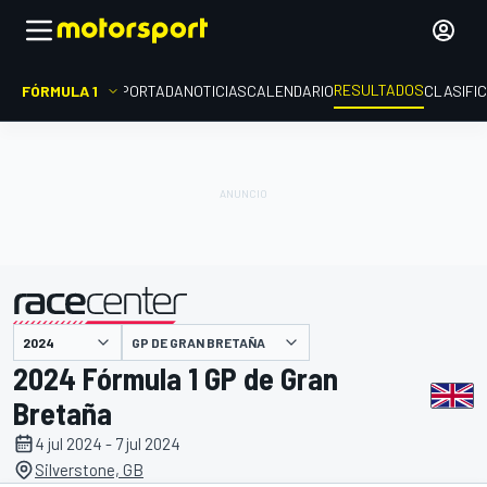
RESULTADOS
FÓRMULA 1
PORTADA
NOTICIAS
CALENDARIO
CLASIFI
GP DE GRAN BRETAÑA
presentado por
2024 Fórmula 1 GP de Gran
Bretaña
4 jul 2024 - 7 jul 2024
Silverstone, GB