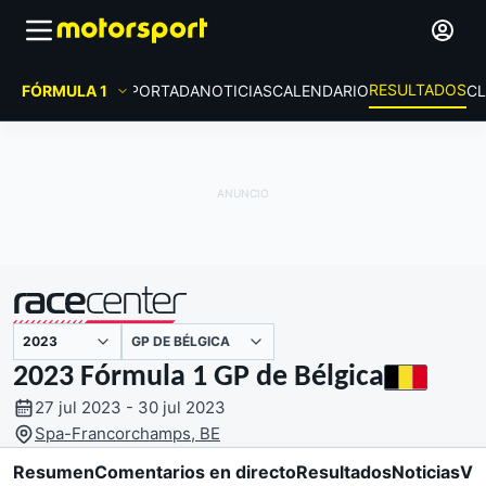
RESULTADOS
FÓRMULA 1
PORTADA
NOTICIAS
CALENDARIO
CL
GP DE BÉLGICA
presentado por
2023 Fórmula 1 GP de Bélgica
27 jul 2023 - 30 jul 2023
Spa-Francorchamps, BE
Resumen
Comentarios en directo
Resultados
Noticias
Vi