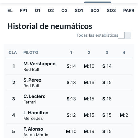
EL
FP1
Q1
Q2
Q3
SQ1
SQ2
SQ3
PARRIL
Historial de neumáticos
Todas las estadísticas
CLA
PILOTO
1
2
3
4
M. Verstappen
1
S
:
14
M
:
16
S
:
14
Red Bull
S. Pérez
2
S
:
13
M
:
16
S
:
15
Red Bull
C. Leclerc
3
S
:
13
M
:
15
S
:
16
Ferrari
L. Hamilton
4
S
:
12
M
:
15
S
:
15
M
:
2
Mercedes
F. Alonso
5
M
:
10
M
:
19
S
:
15
Aston Martin