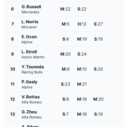
G. Russell
6
M
:
22
S
:
22
Mercedes
L. Norris
7
M
:
5
H
:
12
S
:
27
McLaren
E. Ocon
8
S
:
6
M
:
19
S
:
19
Alpine
L. Stroll
9
M
:
20
S
:
24
Aston Martin
Y. Tsunoda
10
M
:
9
M
:
15
S
:
20
Racing Bulls
P. Gasly
11
S
:
23
M
:
21
Alpine
V. Bottas
12
S
:
6
M
:
18
M
:
20
Alfa Romeo
G. Zhou
13
S
:
7
M
:
18
S
:
19
Alfa Romeo
A. Albon