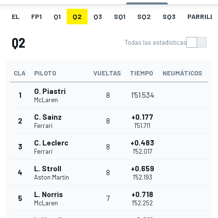
EL
FP1
Q1
Q2
Q3
SQ1
SQ2
SQ3
PARRILLA
Q2
Todas las estadísticas
CLA
PILOTO
VUELTAS
TIEMPO
NEUMÁTICOS
O. Piastri
1
8
1'51.534
McLaren
C. Sainz
+0.177
2
8
Ferrari
1'51.711
C. Leclerc
+0.483
3
8
Ferrari
1'52.017
L. Stroll
+0.659
4
8
Aston Martin
1'52.193
L. Norris
+0.718
5
7
McLaren
1'52.252