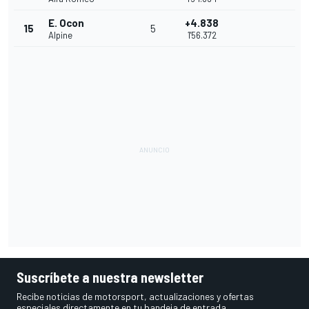
E. Ocon
+4.838
15
5
Alpine
1'56.372
Suscríbete a nuestra newsletter
Recibe noticias de motorsport, actualizaciones y ofertas
especiales directamente en tu bandeja de entrada.