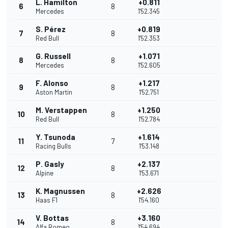
L. Hamilton
+0.811
6
8
Mercedes
1'52.345
S. Pérez
+0.819
7
8
Red Bull
1'52.353
G. Russell
+1.071
8
8
Mercedes
1'52.605
F. Alonso
+1.217
9
8
Aston Martin
1'52.751
M. Verstappen
+1.250
10
8
Red Bull
1'52.784
Y. Tsunoda
+1.614
11
7
Racing Bulls
1'53.148
P. Gasly
+2.137
12
8
Alpine
1'53.671
K. Magnussen
+2.626
13
8
Haas F1
1'54.160
V. Bottas
+3.160
14
8
Alfa Romeo
1'54.694