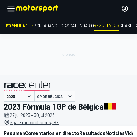
RESULTADOS
FÓRMULA 1
PORTADA
NOTICIAS
CALENDARIO
CLASIFI
GP DE BÉLGICA
presentado por
2023 Fórmula 1 GP de Bélgica
27 jul 2023 - 30 jul 2023
Spa-Francorchamps, BE
Resumen
Comentarios en directo
Resultados
Noticias
Vide