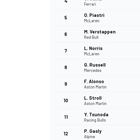
4
Ferrari
O. Piastri
5
McLaren
M. Verstappen
6
Red Bull
L. Norris
7
McLaren
G. Russell
8
Mercedes
F. Alonso
9
Aston Martin
L. Stroll
10
Aston Martin
Y. Tsunoda
11
Racing Bulls
P. Gasly
12
Alpine