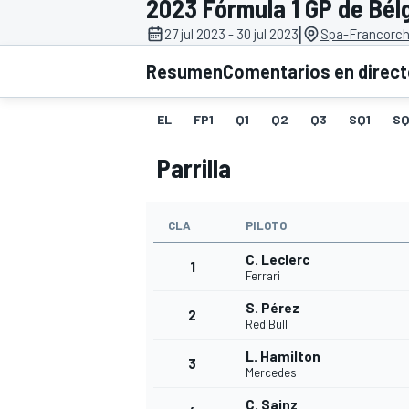
2023 Fórmula 1 GP de Bél
|
27 jul 2023 - 30 jul 2023
Spa-Francorc
INDYCAR
WRC
Resumen
Comentarios en direc
EL
FP1
Q1
Q2
Q3
SQ1
S
Parrilla
CLA
PILOTO
C. Leclerc
1
Ferrari
S. Pérez
2
WEC
FÓRMULA E
Red Bull
L. Hamilton
3
Mercedes
C. Sainz