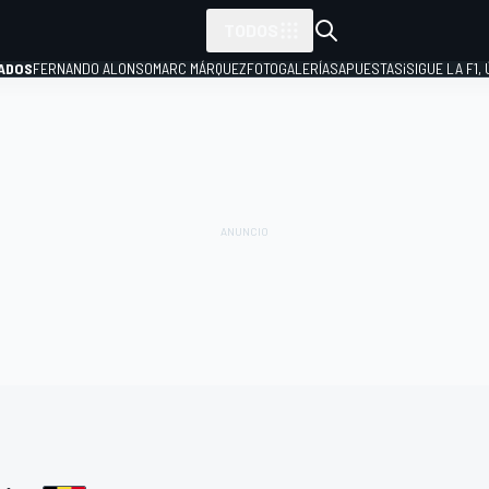
TODOS
ADOS
FERNANDO ALONSO
MARC MÁRQUEZ
FOTOGALERÍAS
APUESTAS
¡SIGUE LA F1,
P