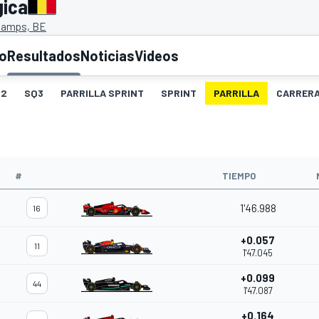
gica
hamps, BE
to
Resultados
Noticias
Videos
Q2
SQ3
PARRILLA SPRINT
SPRINT
PARRILLA
CARRER
#
TIEMPO
1'46.988
16
+0.057
11
1'47.045
+0.099
44
1'47.087
+0.164