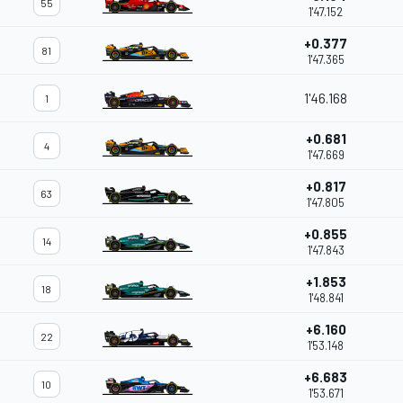
55
1'47.152
+0.377
81
1'47.365
1'46.168
1
+0.681
4
1'47.669
+0.817
63
1'47.805
+0.855
14
1'47.843
+1.853
18
1'48.841
+6.160
22
1'53.148
+6.683
10
1'53.671