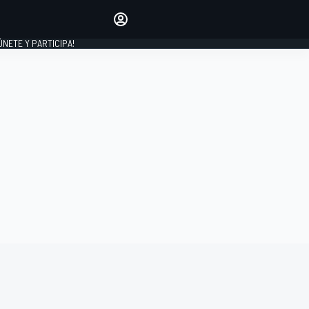
Haz que tu voz se escuche
comentando los artículos
 ÚNETE Y PARTICIPA!
INICIAR SESIÓN
EDICIÓN
ESPAÑA