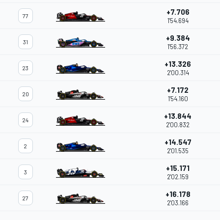
+7.706
77
1'54.694
+9.384
31
1'56.372
+13.326
23
2'00.314
+7.172
20
1'54.160
+13.844
24
2'00.832
+14.547
2
2'01.535
+15.171
3
2'02.159
+16.178
27
2'03.166