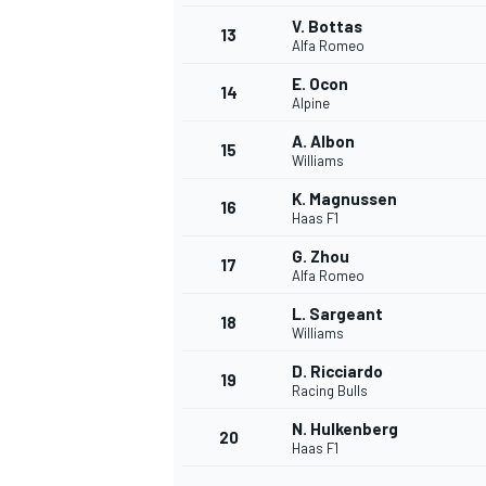
V. Bottas
13
Alfa Romeo
E. Ocon
14
Alpine
A. Albon
15
Williams
K. Magnussen
16
Haas F1
G. Zhou
17
Alfa Romeo
L. Sargeant
18
Williams
D. Ricciardo
19
Racing Bulls
N. Hulkenberg
20
Haas F1