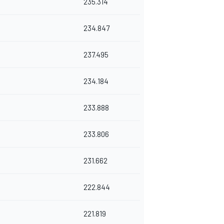
235.314
234.847
237.495
234.184
233.888
233.806
231.662
222.844
221.819