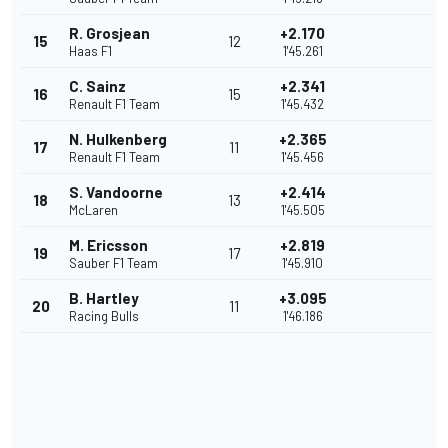
R. Grosjean
+2.170
15
12
Haas F1
1'45.261
C. Sainz
+2.341
16
15
Renault F1 Team
1'45.432
N. Hulkenberg
+2.365
17
11
Renault F1 Team
1'45.456
S. Vandoorne
+2.414
18
13
McLaren
1'45.505
M. Ericsson
+2.819
19
17
Sauber F1 Team
1'45.910
B. Hartley
+3.095
20
11
Racing Bulls
1'46.186