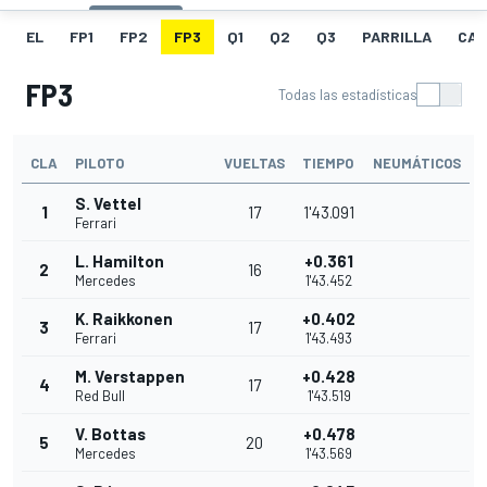
EL
FP1
FP2
FP3
Q1
Q2
Q3
PARRILLA
CAR
FP3
Todas las estadísticas
CLA
PILOTO
VUELTAS
TIEMPO
NEUMÁTICOS
S. Vettel
1
17
1'43.091
Ferrari
L. Hamilton
+0.361
2
16
Mercedes
1'43.452
K. Raikkonen
+0.402
3
17
Ferrari
1'43.493
M. Verstappen
+0.428
4
17
Red Bull
1'43.519
V. Bottas
+0.478
5
20
Mercedes
1'43.569