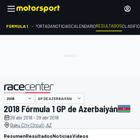
RESULTADOS
FÓRMULA 1
PORTADA
NOTICIAS
CALENDARIO
CLASIFI
GP DE AZERBAIYÁN
presentado por
2018 Fórmula 1 GP de Azerbaiyán
26 abr 2018 - 29 abr 2018
Baku City Circuit, AZ
Resumen
Resultados
Noticias
Videos