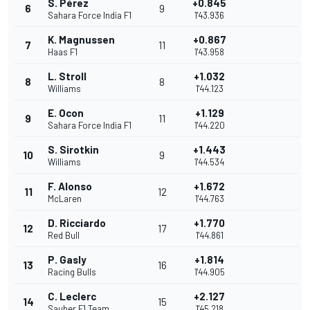
S. Pérez
+0.845
6
9
Sahara Force India F1
1'43.936
K. Magnussen
+0.867
7
11
Haas F1
1'43.958
L. Stroll
+1.032
8
8
Williams
1'44.123
E. Ocon
+1.129
9
11
Sahara Force India F1
1'44.220
S. Sirotkin
+1.443
10
9
Williams
1'44.534
F. Alonso
+1.672
11
12
McLaren
1'44.763
D. Ricciardo
+1.770
12
17
Red Bull
1'44.861
P. Gasly
+1.814
13
16
Racing Bulls
1'44.905
C. Leclerc
+2.127
14
15
Sauber F1 Team
1'45.218