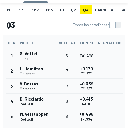
EL
FP1
FP2
FP3
Q1
Q2
Q3
PARRILLA
CAR
Q3
Todas las estadísticas
CLA
PILOTO
VUELTAS
TIEMPO
NEUMÁTICOS
S. Vettel
1
5
1'41.498
Ferrari
L. Hamilton
+0.179
2
7
Mercedes
1'41.677
V. Bottas
+0.339
3
7
Mercedes
1'41.837
D. Ricciardo
+0.413
4
6
Red Bull
1'41.911
M. Verstappen
+0.496
5
6
Red Bull
1'41.994