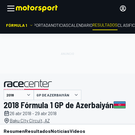
RESULTADOS
FÓRMULA 1
PORTADA
NOTICIAS
CALENDARIO
CLASIFI
GP DE AZERBAIYÁN
presentado por
2018 Fórmula 1 GP de Azerbaiyán
26 abr 2018 - 29 abr 2018
Baku City Circuit, AZ
Resumen
Resultados
Noticias
Videos