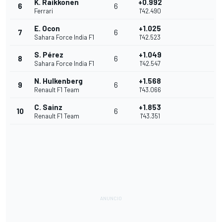
K. Raikkonen
+0.992
6
6
Ferrari
1'42.490
E. Ocon
+1.025
7
6
Sahara Force India F1
1'42.523
S. Pérez
+1.049
8
6
Sahara Force India F1
1'42.547
N. Hulkenberg
+1.568
9
6
Renault F1 Team
1'43.066
C. Sainz
+1.853
10
6
Renault F1 Team
1'43.351