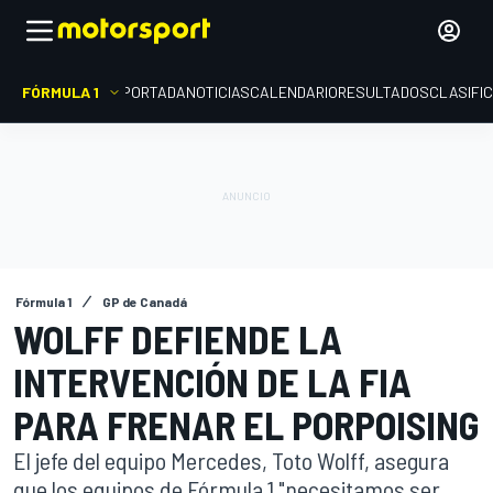
FÓRMULA 1
PORTADA
NOTICIAS
CALENDARIO
RESULTADOS
CLASIFI
Fórmula 1
GP de Canadá
WOLFF DEFIENDE LA
INTERVENCIÓN DE LA FIA
PARA FRENAR EL PORPOISING
El jefe del equipo Mercedes, Toto Wolff, asegura
que los equipos de Fórmula 1 "necesitamos ser