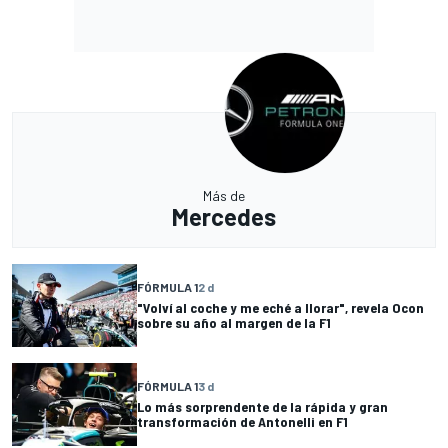
Más de
Mercedes
FÓRMULA 1
2 d
"Volví al coche y me eché a llorar", revela Ocon
sobre su año al margen de la F1
FÓRMULA 1
3 d
Lo más sorprendente de la rápida y gran
transformación de Antonelli en F1