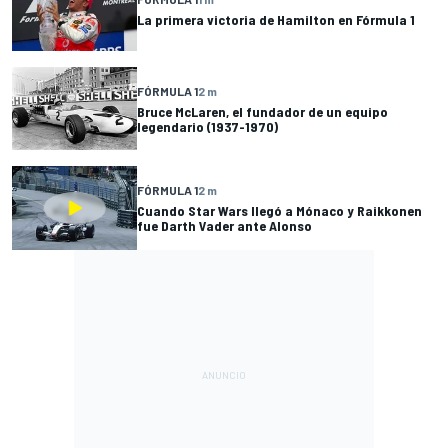
La primera victoria de Hamilton en Fórmula 1
FÓRMULA 1
2 m
Bruce McLaren, el fundador de un equipo
legendario (1937-1970)
FÓRMULA 1
2 m
Cuando Star Wars llegó a Mónaco y Raikkonen
fue Darth Vader ante Alonso