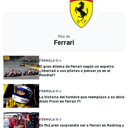
Más de
Ferrari
FÓRMULA 1
3 d
El gran dilema de Ferrari según un experto:
¿libertad a sus pilotos o pensar ya en el
Mundial?
FÓRMULA 1
5 d
La historia del hombre que reemplazó a su ídolo
Alain Prost en Ferrari F1
FÓRMULA 1
6 d
En McLaren sorprendió ver a Ferrari en Madring y