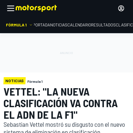
FÓRMULA 1
PORTADA
NOTICIAS
CALENDARIO
RESULTADOS
CLASIFI
NOTICIAS
Fórmula 1
VETTEL: "LA NUEVA
CLASIFICACIÓN VA CONTRA
EL ADN DE LA F1"
Sebastian Vettel mostró su disgusto con el nuevo
sistema de eliminación en clasificación,