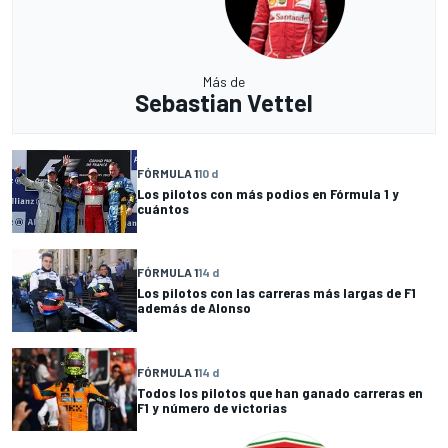
Más de
Sebastian Vettel
FÓRMULA 1
10 d
Los pilotos con más podios en Fórmula 1 y
cuántos
FÓRMULA 1
14 d
Los pilotos con las carreras más largas de F1
además de Alonso
FÓRMULA 1
14 d
Todos los pilotos que han ganado carreras en
F1 y número de victorias