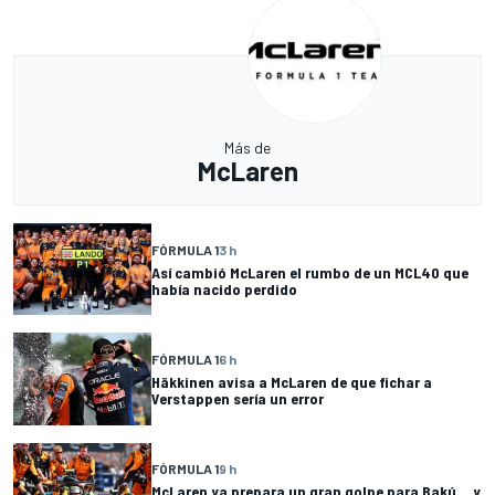
Más de
McLaren
FÓRMULA 1
3 h
Así cambió McLaren el rumbo de un MCL40 que
había nacido perdido
FÓRMULA 1
6 h
Häkkinen avisa a McLaren de que fichar a
Verstappen sería un error
FÓRMULA 1
9 h
McLaren ya prepara un gran golpe para Bakú... y