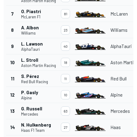
Aston Martin Racing
O. Piastri
7
McLaren
81
McLaren F1
A. Albon
8
Williams
23
Williams
L. Lawson
9
AlphaTauri
40
AlphaTauri
L. Stroll
10
Aston Martin
18
Aston Martin Racing
S. Pérez
11
Red Bull
11
Red Bull Racing
P. Gasly
12
Alpine
10
Alpine
G. Russell
13
Mercedes
63
Mercedes
N. Hulkenberg
14
Haas
27
Haas F1 Team