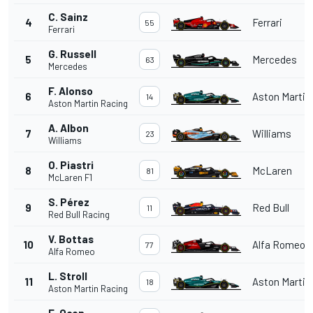
C. Sainz
4
Ferrari
55
Ferrari
G. Russell
5
Mercedes
63
Mercedes
F. Alonso
6
Aston Martin
14
Aston Martin Racing
A. Albon
7
Williams
23
Williams
O. Piastri
8
McLaren
81
McLaren F1
S. Pérez
9
Red Bull
11
Red Bull Racing
V. Bottas
10
Alfa Romeo
77
Alfa Romeo
L. Stroll
11
Aston Martin
18
Aston Martin Racing
E. Ocon