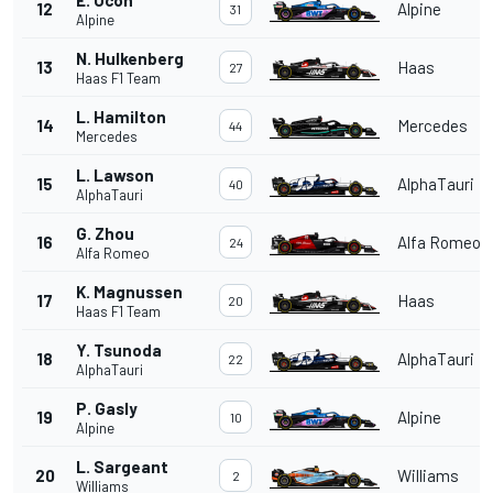
12
Alpine
31
Alpine
N. Hulkenberg
13
Haas
27
Haas F1 Team
L. Hamilton
14
Mercedes
44
Mercedes
L. Lawson
15
AlphaTauri
40
AlphaTauri
G. Zhou
16
Alfa Romeo
24
Alfa Romeo
K. Magnussen
17
Haas
20
Haas F1 Team
Y. Tsunoda
18
AlphaTauri
22
AlphaTauri
P. Gasly
19
Alpine
10
Alpine
L. Sargeant
20
Williams
2
Williams