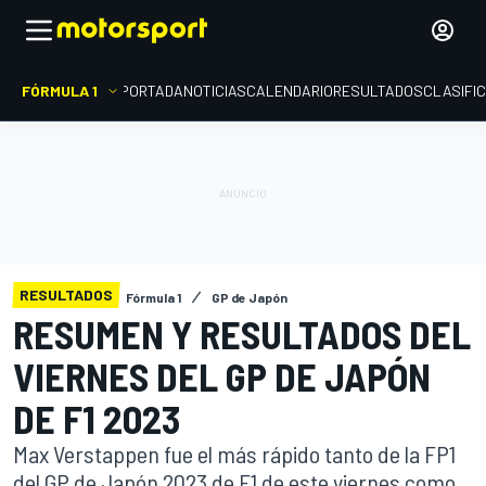
FÓRMULA 1
PORTADA
NOTICIAS
CALENDARIO
RESULTADOS
CLASIFI
RESULTADOS
Fórmula 1
GP de Japón
RESUMEN Y RESULTADOS DEL
VIERNES DEL GP DE JAPÓN
DE F1 2023
Max Verstappen fue el más rápido tanto de la FP1
del GP de Japón 2023 de F1 de este viernes como