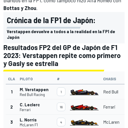
blandos en la FP1, como tampoco hizo
Alfa Romeo
con
Bottas y Zhou
.
Crónica de la FP1 de Japón:
Verstappen devuelve a todos a la realidad en la FP1 de
Japón
Resultados FP2 del GP de Japón de F1
2023: Verstappen repite como primero
y Gasly se estrella
CLA
PILOTO
#
CHASIS
M. Verstappen
1
Red Bull
1
Red Bull Racing
C. Leclerc
2
Ferrari
16
Ferrari
L. Norris
3
McLaren
4
McLaren F1