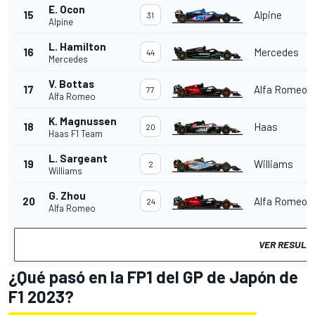
E. Ocon
15
Alpine
31
Alpine
L. Hamilton
16
Mercedes
44
Mercedes
V. Bottas
17
Alfa Romeo
77
Alfa Romeo
K. Magnussen
18
Haas
20
Haas F1 Team
L. Sargeant
19
Williams
2
Williams
G. Zhou
20
Alfa Romeo
24
Alfa Romeo
VER RESULT
¿Qué pasó en la FP1 del GP de Japón de
F1 2023?