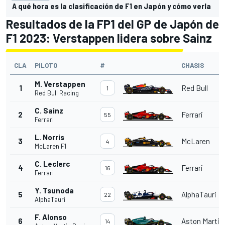
A qué hora es la clasificación de F1 en Japón y cómo verla
Resultados de la FP1 del GP de Japón de
F1 2023: Verstappen lidera sobre Sainz
CLA
PILOTO
#
CHASIS
M. Verstappen
1
Red Bull
1
Red Bull Racing
C. Sainz
2
Ferrari
55
Ferrari
L. Norris
3
McLaren
4
McLaren F1
C. Leclerc
4
Ferrari
16
Ferrari
Y. Tsunoda
5
AlphaTauri
22
AlphaTauri
F. Alonso
6
Aston Martin
14