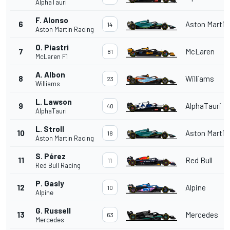
AlphaTauri
F. Alonso
6
Aston Martin
14
Aston Martin Racing
O. Piastri
7
McLaren
81
McLaren F1
A. Albon
8
Williams
23
Williams
L. Lawson
9
AlphaTauri
40
AlphaTauri
L. Stroll
10
Aston Martin
18
Aston Martin Racing
S. Pérez
11
Red Bull
11
Red Bull Racing
P. Gasly
12
Alpine
10
Alpine
G. Russell
13
Mercedes
63
Mercedes