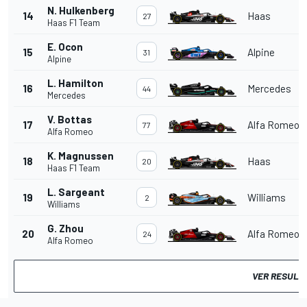
N. Hulkenberg
14
Haas
27
Haas F1 Team
E. Ocon
15
Alpine
31
Alpine
L. Hamilton
16
Mercedes
44
Mercedes
V. Bottas
17
Alfa Romeo
77
Alfa Romeo
K. Magnussen
18
Haas
20
Haas F1 Team
L. Sargeant
19
Williams
2
Williams
G. Zhou
20
Alfa Romeo
24
Alfa Romeo
VER RESULT