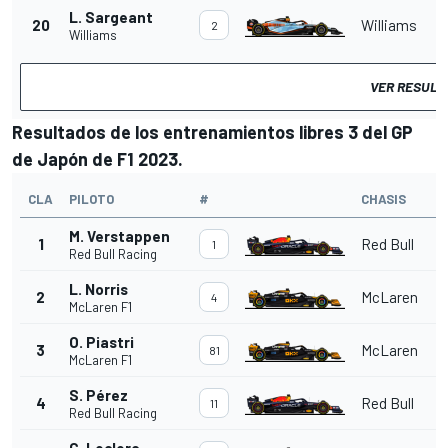
L. Sargeant
20
Williams
2
Williams
VER RESULT
Resultados de los entrenamientos libres 3 del GP
de Japón
de F1 2023.
CLA
PILOTO
#
CHASIS
M. Verstappen
1
Red Bull
1
Red Bull Racing
L. Norris
2
McLaren
4
McLaren F1
O. Piastri
3
McLaren
81
McLaren F1
S. Pérez
4
Red Bull
11
Red Bull Racing
C. Leclerc