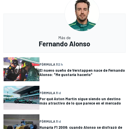
Más de
Fernando Alonso
FÓRMULA 1
12 h
El nuevo sueño de Verstappen nace de Fernando
Alonso: "Me gustaría hacerlo"
FÓRMULA 1
1 d
Por qué Aston Martin sigue siendo un destino
más atractivo de lo que parece en el mercado
FÓRMULA 1
1 d
Hungría F1 2006: cuando Alonso se disfrazó de