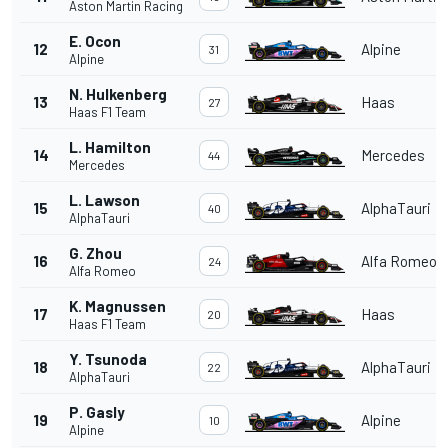
Aston Martin Racing
E. Ocon
12
Alpine
31
Alpine
N. Hulkenberg
13
Haas
27
Haas F1 Team
L. Hamilton
14
Mercedes
44
Mercedes
L. Lawson
15
AlphaTauri
40
AlphaTauri
G. Zhou
16
Alfa Romeo
24
Alfa Romeo
K. Magnussen
17
Haas
20
Haas F1 Team
Y. Tsunoda
18
AlphaTauri
22
AlphaTauri
P. Gasly
19
Alpine
10
Alpine