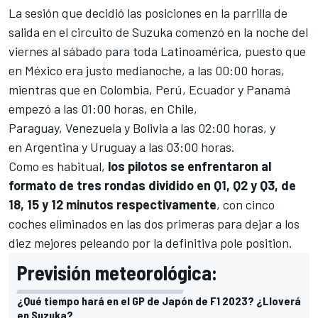
La sesión que decidió
las posiciones en la parrilla de
salida en el
circuito de Suzuka
comenzó en la noche del
viernes al sábado para toda Latinoamérica, puesto que
en México era
justo medianoche, a las 00:00 horas,
mientras que en Colombia, Perú, Ecuador y Panamá
empezó
a las 01:00 horas, en Chile,
Paraguay, Venezuela y Bolivia a las 02:00 horas, y
en Argentina y Uruguay a las 03:00 horas.
Como es habitual,
los pilotos se enfrentaron
al
formato de tres rondas dividido en Q1, Q2 y Q3, de
18, 15 y 12 minutos respectivamente
, con cinco
coches eliminados en las dos primeras para dejar a los
diez mejores peleando por la definitiva pole position
.
Previsión meteorológica:
¿Qué tiempo hará en el GP de Japón de F1 2023? ¿Lloverá
en Suzuka?