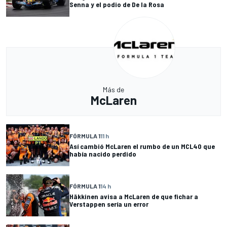
Senna y el podio de De la Rosa
Más de
McLaren
FÓRMULA 1
11 h
Así cambió McLaren el rumbo de un MCL40 que
había nacido perdido
FÓRMULA 1
14 h
Häkkinen avisa a McLaren de que fichar a
Verstappen sería un error