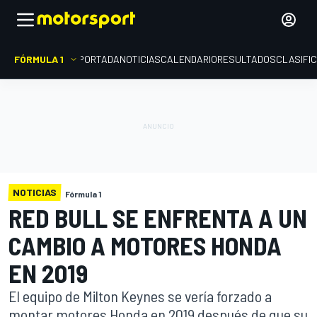
FÓRMULA 1
PORTADA
NOTICIAS
CALENDARIO
RESULTADOS
CLASIFI
NOTICIAS
Fórmula 1
RED BULL SE ENFRENTA A UN
CAMBIO A MOTORES HONDA
EN 2019
El equipo de Milton Keynes se vería forzado a
montar motores Honda en 2019 después de que su