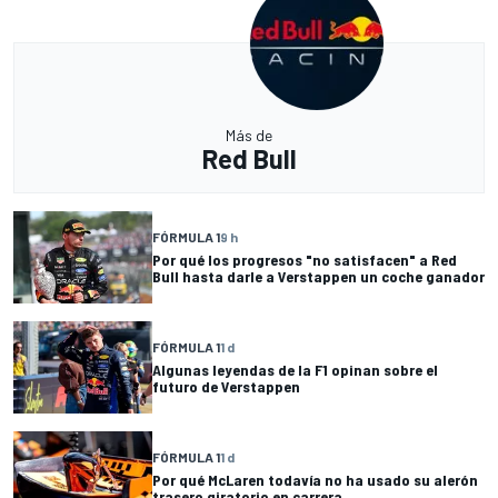
Más de
Red Bull
FÓRMULA 1
9 h
Por qué los progresos "no satisfacen" a Red
Bull hasta darle a Verstappen un coche ganador
FÓRMULA 1
1 d
Algunas leyendas de la F1 opinan sobre el
futuro de Verstappen
FÓRMULA 1
1 d
Por qué McLaren todavía no ha usado su alerón
trasero giratorio en carrera