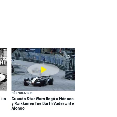
FÓRMULA 1
2 m
e un
Cuando Star Wars llegó a Mónaco
y Raikkonen fue Darth Vader ante
Alonso