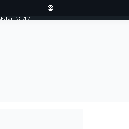
Haz que tu voz se escuche
comentando los artículos
 ÚNETE Y PARTICIPA!
INICIAR SESIÓN
EDICIÓN
ESPAÑA