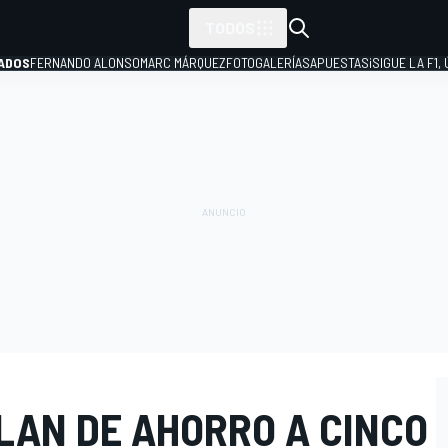
TODOS
ADOS
FERNANDO ALONSO
MARC MÁRQUEZ
FOTOGALERÍAS
APUESTAS
¡SIGUE LA F1,
P
PLAN DE AHORRO A CINCO