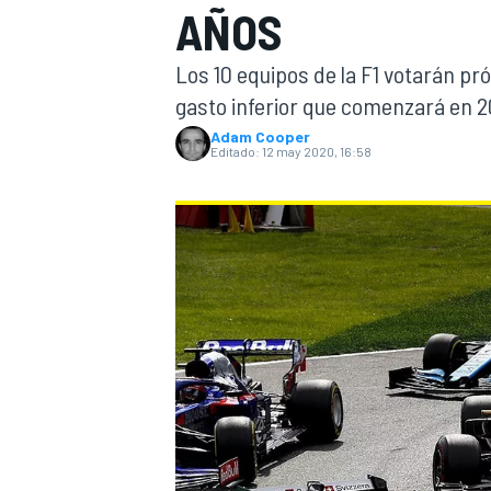
AÑOS
INDYCAR
WRC
Los 10 equipos de la F1 votarán p
gasto inferior que comenzará en 2
Adam Cooper
Editado:
12 may 2020, 16:58
WEC
FÓRMULA E