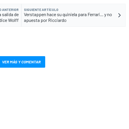
O ANTERIOR
SIGUIENTE ARTÍCULO
 salida de
Verstappen hace su quiniela para Ferrari... y no
 dice Wolff
apuesta por Ricciardo
VER MÁS Y COMENTAR