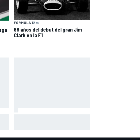
FÓRMULA 1
2 m
66 años del debut del gran Jim
ega
Clark en la F1
s de
McLaren admite el problema que
s en
aún esconde su coche pese a
volver a ganar: "No es fácil"