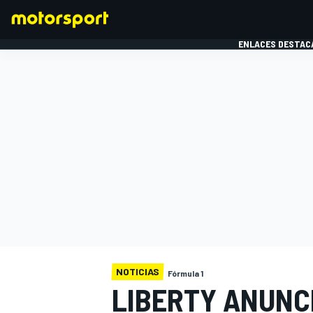
ENLACES DESTAC
FÓRMULA 1
MOTOG
NOTICIAS
Fórmula 1
LIBERTY ANUNC