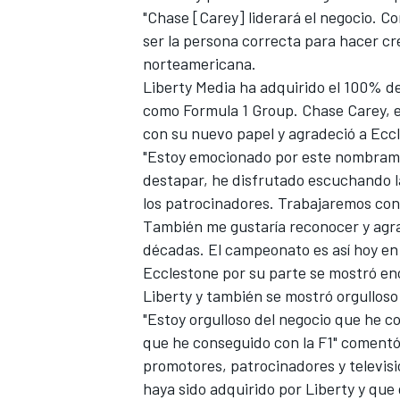
"Chase [Carey] liderará el negocio. Co
ser la persona correcta para hacer cre
norteamericana.
Liberty Media ha adquirido el 100% de
como Formula 1 Group. Chase Carey, e
con su nuevo papel y agradeció a Eccl
"Estoy emocionado por este nombramie
destapar, he disfrutado escuchando la
los patrocinadores. Trabajaremos con
También me gustaría reconocer y agra
MÁS CATEGORÍAS
décadas. El campeonato es así hoy en d
Ecclestone por su parte se mostró en
Liberty y también se mostró orgulloso
"Estoy orgulloso del negocio que he c
que he conseguido con la F1" comentó
promotores, patrocinadores y televisi
haya sido adquirido por Liberty y que q