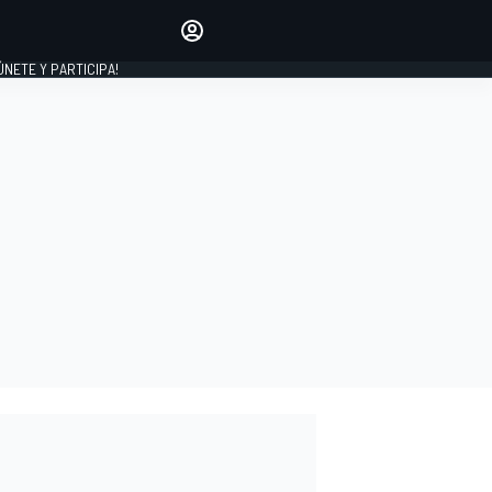
Haz que tu voz se escuche
comentando los artículos
 ÚNETE Y PARTICIPA!
INICIAR SESIÓN
EDICIÓN
ESPAÑA