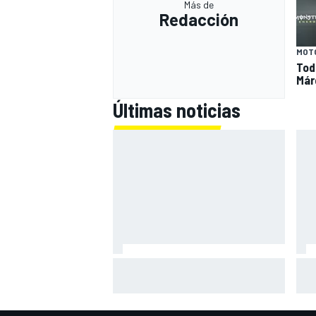
Más de
Redacción
MOT
Tod
Már
Últimas noticias
MotoGP en DIRECTO: sigue la
Mot
carrera en Silverstone con Live
Gon
Timing
tiem
gan