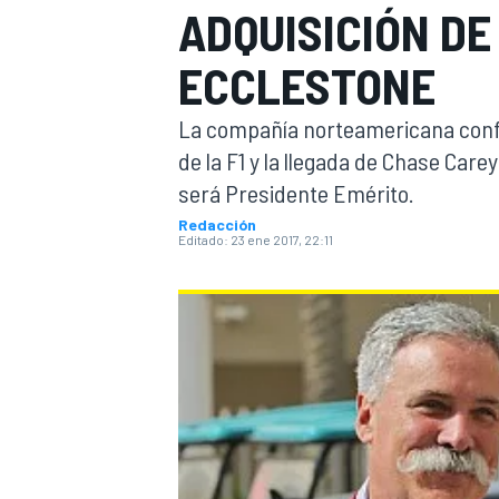
ADQUISICIÓN DE 
INDYCAR
WRC
ECCLESTONE
La compañía norteamericana confi
de la F1 y la llegada de Chase Car
será Presidente Emérito.
Redacción
Editado:
23 ene 2017, 22:11
WEC
FÓRMULA E