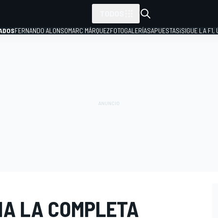
TODOS
ADOS
FERNANDO ALONSO
MARC MÁRQUEZ
FOTOGALERÍAS
APUESTAS
¡SIGUE LA F1,
P
IA LA COMPLETA