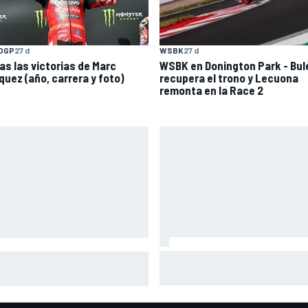
OGP
27 d
WSBK
27 d
as las victorias de Marc
WSBK en Donington Park - Bul
quez (año, carrera y foto)
recupera el trono y Lecuona
remonta en la Race 2
Newey responde a los rumore
o2 en Silverstone - Manu
Horner y avisa de más cambio
zález celebra antes de
Aston Martin
po y pierde la victoria; Salac
a