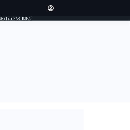
Haz que tu voz se escuche
comentando los artículos
 ÚNETE Y PARTICIPA!
INICIAR SESIÓN
EDICIÓN
ESPAÑA