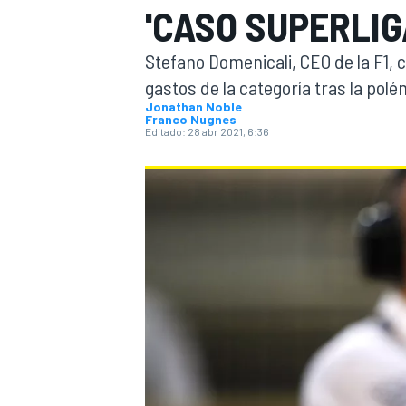
'CASO SUPERLIG
INDYCAR
WRC
Stefano Domenicali, CEO de la F1, c
gastos de la categoría tras la polé
Jonathan Noble
Franco Nugnes
Editado:
28 abr 2021, 6:36
WEC
FÓRMULA E