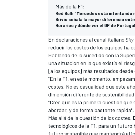
Más de la F1:
Red Bull: "Mercedes está intentando
Brivio señala la mayor diferencia entr
Horarios y dónde ver el GP de Portugal
En declaraciones al canal italiano
Sky
reducir los costes de los equipos ha c
Hablando de lo sucedido con la Superli
una situación en la que existía el rie
[a los equipos] más resultados desde e
"En la F1, en este momento, empezamo
MÁS CATEGORÍAS
costes. No es casualidad que este año
dimensión diferente de sostenibilidad 
"Creo que es la primera cuestión que 
abordar, y de forma bastante rápida".
Más allá de la cuestión de los costes,
tecnológicos de la F1, para
un futuro 
futuro sostenible que mantendrá el in