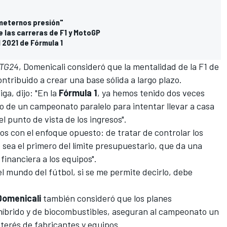
 meternos presión"
e las carreras de F1 y MotoGP
 2021 de Fórmula 1
 TG24
, Domenicali consideró que la mentalidad de la F1 de
ontribuido a crear una base sólida a largo plazo.
ga, dijo: "En la
Fórmula 1
, ya hemos tenido dos veces
sgo de un campeonato paralelo para intentar llevar a casa
l punto de vista de los ingresos".
s con el enfoque opuesto: de tratar de controlar los
 sea el primero del límite presupuestario, que da una
financiera a los equipos".
el mundo del fútbol, si se me permite decirlo, debe
Domenicali
también consideró que los planes
híbrido y de biocombustibles
, aseguran al campeonato un
terés de fabricantes y equipos.