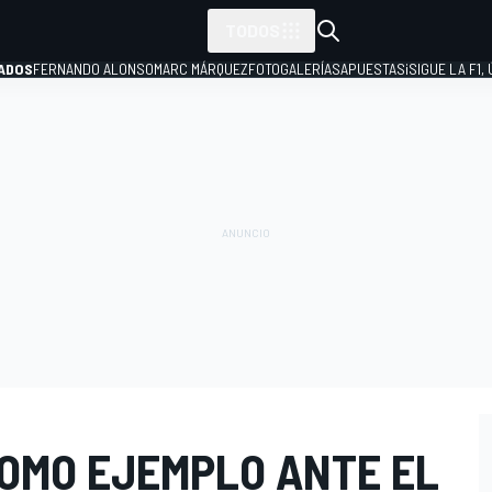
TODOS
ADOS
FERNANDO ALONSO
MARC MÁRQUEZ
FOTOGALERÍAS
APUESTAS
¡SIGUE LA F1,
P
COMO EJEMPLO ANTE EL