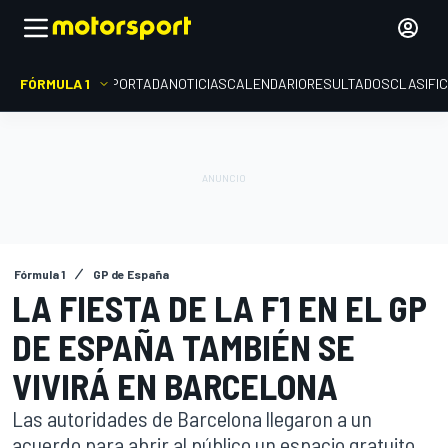
FÓRMULA 1
PORTADA
NOTICIAS
CALENDARIO
RESULTADOS
CLASIFI
Fórmula 1
GP de España
LA FIESTA DE LA F1 EN EL GP
DE ESPAÑA TAMBIÉN SE
VIVIRÁ EN BARCELONA
Las autoridades de Barcelona llegaron a un
acuerdo para abrir al público un espacio gratuito