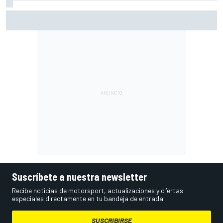
Fernández: "La caída ha sido culpa mía, quería adelantar y
he fallado"
Suscríbete a nuestra newsletter
Recibe noticias de motorsport, actualizaciones y ofertas
especiales directamente en tu bandeja de entrada.
SUSCRIBIRSE