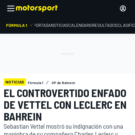
FÓRMULA 1
PORTADA
NOTICIAS
CALENDARIO
RESULTADOS
CLASIFI
NOTICIAS
Fórmula 1
GP de Bahrein
EL CONTROVERTIDO ENFADO
DE VETTEL CON LECLERC EN
BAHREIN
Sebastian Vettel mostró su indignación con una
maniobra de su compañero Charles Leclerc y