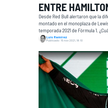
ENTRE HAMILTO
INDYCAR
WRC
Desde Red Bull alertaron que la d
montado en el monoplaza de Lewis H
temporada 2021 de Fórmula 1. ¿Cuá
Luis Ramírez
Publicado:
15 nov 2021, 18:10
WEC
FÓRMULA E