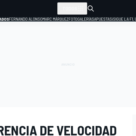
TODOS
ADOS
FERNANDO ALONSO
MARC MÁRQUEZ
FOTOGALERÍAS
APUESTAS
¡SIGUE LA F1,
P
ERENCIA DE VELOCIDAD