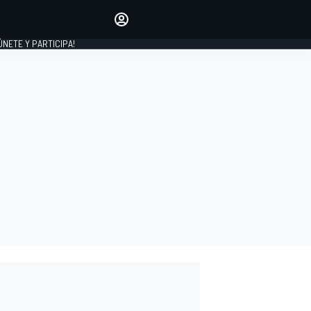
Haz que tu voz se escuche
comentando los artículos
 ÚNETE Y PARTICIPA!
INICIAR SESIÓN
EDICIÓN
ESPAÑA