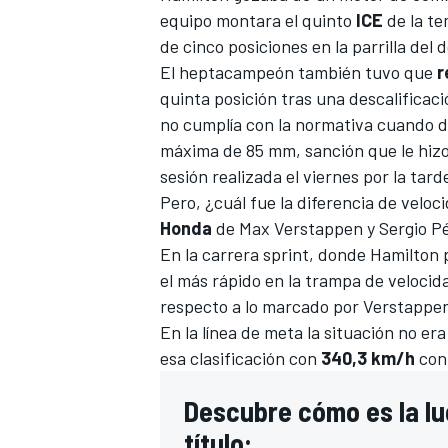
equipo montara el quinto
ICE
de la te
de cinco posiciones en la parrilla del 
El heptacampeón también tuvo que
r
quinta posición tras una descalificaci
no cumplía con la normativa cuando de
máxima de 85 mm, sanción que le hizo 
sesión realizada el viernes por la tard
Pero, ¿cuál fue la diferencia de velo
Honda
de
Max
Verstappen
y
Sergio P
En la carrera sprint, donde Hamilton 
el más rápido en la trampa de velocida
respecto a lo marcado por Verstappe
En la línea de meta la situación no era
esa clasificación con
340,3 km/h
cont
Descubre cómo es la lu
título: