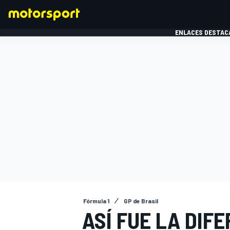
ENLACES DESTAC
FÓRMULA 1
MOTOG
Fórmula 1
GP de Brasil
ASÍ FUE LA DIF