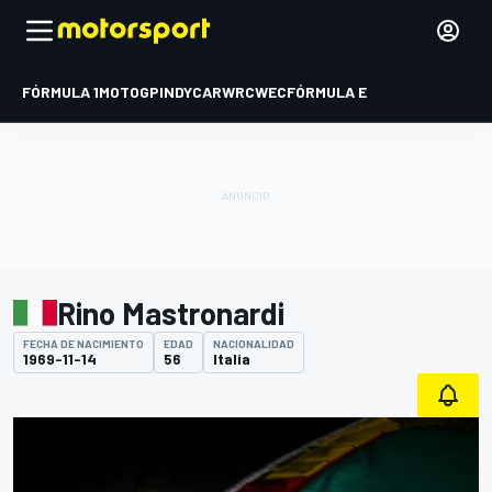
FÓRMULA 1
MOTOGP
INDYCAR
WRC
WEC
FÓRMULA E
Rino Mastronardi
FECHA DE NACIMIENTO
EDAD
NACIONALIDAD
1969-11-14
56
Italia