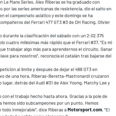
n Le Mans Series
, Alex Riberas se ha graduado con
o por las series americanas de resistencia, dio el salto en
i en el campeonato asiático y este domingo se ha
ompañeros del Ferrari 477 GT3 #3 de DH Racing, Olivier
tro durante la clasificación del sábado con un 2:02.375
olo cuatro milésimas más rápido que el Ferrari #37. "Es mi
que trabajar algo más para aprendernos el circuito. Ganar
ave para nosotros", reconocía el catalán tras bajarse del
etición al límite y después de dejar el 488 GT3 en
levo de una hora, Riberas-Beretta-Mastronardi cruzaron
 lugar, detrás del Audi #31 de Alex Yoong, Marchy Lee y
con el trabajo hecho hasta ahora. Gracias a la pole de
tra hemos sido subcampeones por un punto. Hemos
e todo inmejorable", dice Riberas a
Motorsport.com
. "El