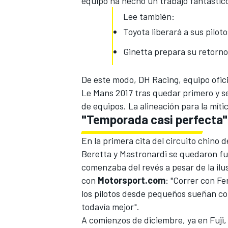
equipo ha hecho un trabajo fantástic
Lee también:
Toyota liberará a sus pilot
Ginetta prepara su retorno
De este modo, DH Racing, equipo oficia
Le Mans 2017 tras quedar primero y s
de equipos. La alineación para la mít
"Temporada casi perfecta"
MÁS CATEGORÍAS
En la primera cita del circuito chino d
Beretta y Mastronardi se quedaron fuer
comenzaba del revés a pesar de la ilus
con
Motorsport.com
: "Correr con Fe
los pilotos desde pequeños sueñan con 
todavía mejor".
A comienzos de diciembre, ya en Fuji,