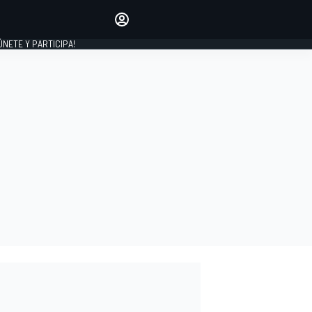
Haz que tu voz se escuche
comentando los artículos
 ÚNETE Y PARTICIPA!
INICIAR SESIÓN
EDICIÓN
ESPAÑA