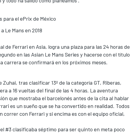
o y todo ha salido como planeamos".
os para el ePrix de México
 a Le Mans en 2018
l de Ferrari en Asia, logra una plaza para las 24 horas de
egundo en las
Asian Le Mans Series
y hacerse con el título
ica carrera se confirmará en los próximos meses.
e Zuhai, tras clasificar 13º de la categoría GT, Riberas,
a a 16 vueltas del final de las 4 horas. La aventura
ión que mostraba el barcelonés antes de la cita al hablar
rrari es un sueño que se ha convertido en realidad. Todos
correr con Ferrari y si encima es con el equipo oficial,
 el #3 clasificaba séptimo para ser quinto en meta poco