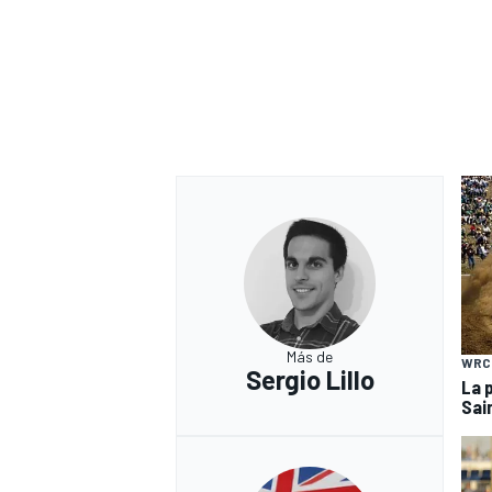
Más de
WRC
Sergio Lillo
La 
Sai