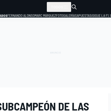
TODOS
ADOS
FERNANDO ALONSO
MARC MÁRQUEZ
FOTOGALERÍAS
APUESTAS
¡SIGUE LA F1,
P
 SUBCAMPEÓN DE LAS