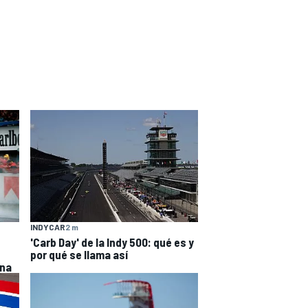
INDYCAR
2 m
'Carb Day' de la Indy 500: qué es y
por qué se llama así
ona