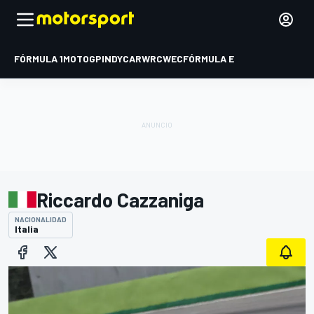
FÓRMULA 1
MOTOGP
INDYCAR
WRC
WEC
FÓRMULA E
Riccardo Cazzaniga
NACIONALIDAD
Italia