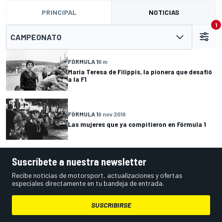
PRINCIPAL
NOTICIAS
1
CAMPEONATO
FÓRMULA 1
6 m
Maria Teresa de Filippis, la pionera que desafió
a la F1
FÓRMULA 1
9 nov 2019
Las mujeres que ya compitieron en Fórmula 1
Suscríbete a nuestra newsletter
Recibe noticias de motorsport, actualizaciones y ofertas
especiales directamente en tu bandeja de entrada.
SUSCRIBIRSE