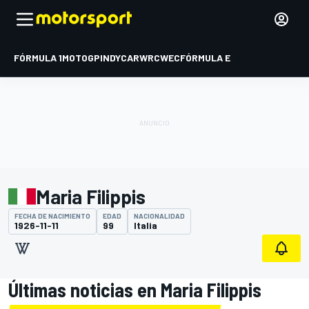
FÓRMULA 1
MOTOGP
INDYCAR
WRC
WEC
FÓRMULA E
Maria Filippis
FECHA DE NACIMIENTO
EDAD
NACIONALIDAD
1926-11-11
99
Italia
Últimas noticias en Maria Filippis