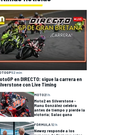
OTOGP
52 min
otoGP en DIRECTO: sigue la carrera en
ilverstone con Live Timing
MOTO2
1 h
Moto2 en Silverstone -
Manu González celebra
antes de tiempo y pierde la
victoria; Salac gana
FÓRMULA 1
2 h
Newey responde a los