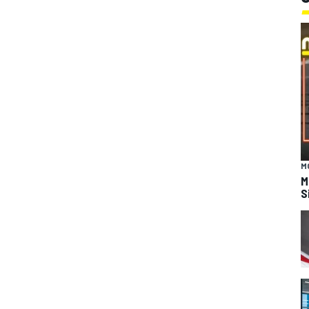
M
M
S