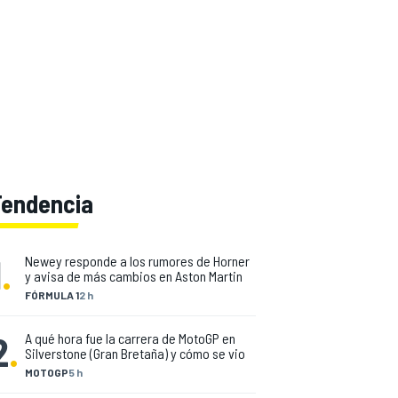
Tendencia
1
.
Newey responde a los rumores de Horner
y avisa de más cambios en Aston Martin
FÓRMULA 1
2 h
2
.
A qué hora fue la carrera de MotoGP en
Silverstone (Gran Bretaña) y cómo se vio
MOTOGP
5 h