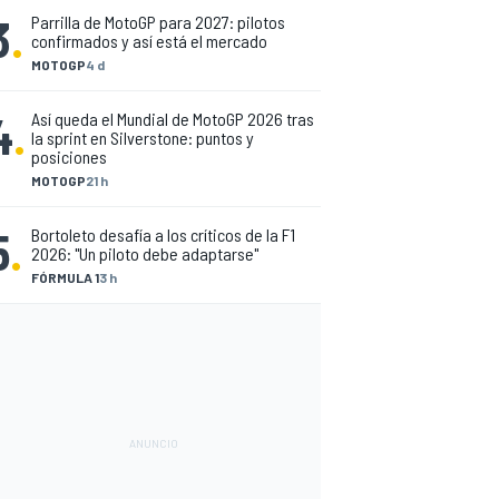
3
.
Parrilla de MotoGP para 2027: pilotos
confirmados y así está el mercado
MOTOGP
4 d
4
.
Así queda el Mundial de MotoGP 2026 tras
la sprint en Silverstone: puntos y
posiciones
MOTOGP
21 h
5
.
Bortoleto desafía a los críticos de la F1
2026: "Un piloto debe adaptarse"
FÓRMULA 1
3 h