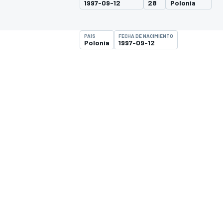
1997-09-12
28
Polonia
INDYCAR
WRC
PAÍS
FECHA DE NACIMIENTO
Polonia
1997-09-12
WEC
FÓRMULA E