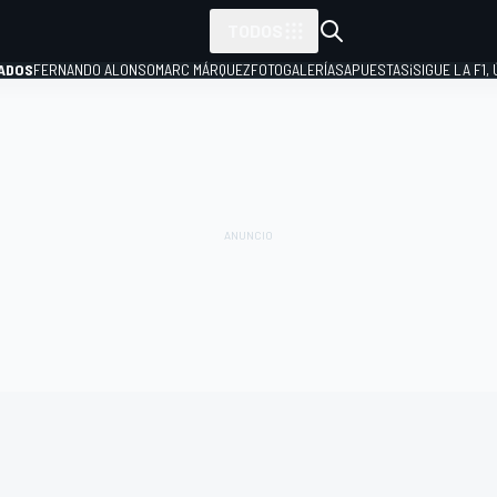
TODOS
ADOS
FERNANDO ALONSO
MARC MÁRQUEZ
FOTOGALERÍAS
APUESTAS
¡SIGUE LA F1,
P