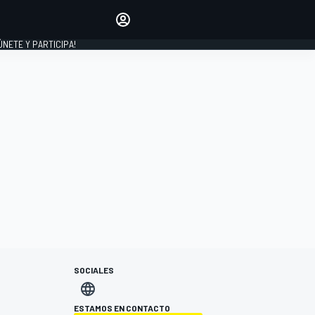
Haz que tu voz se escuche
comentando los artículos
 ÚNETE Y PARTICIPA!
INICIAR SESIÓN
EDICIÓN
ESPAÑA
SOCIALES
ESTAMOS EN CONTACTO