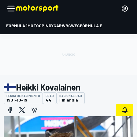
FÓRMULA 1
MOTOGP
INDYCAR
WRC
WEC
FÓRMULA E
Heikki Kovalainen
FECHA DE NACIMIENTO
EDAD
NACIONALIDAD
1981-10-19
44
Finlandia