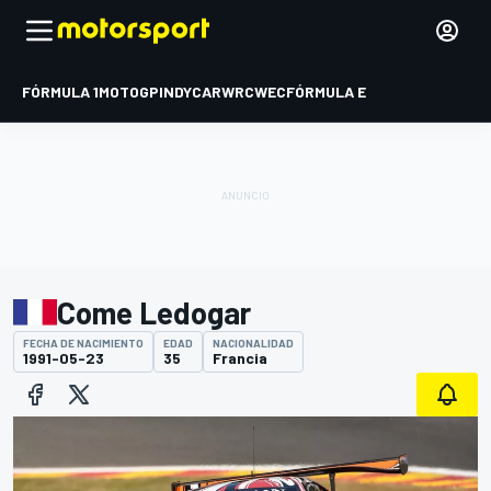
FÓRMULA 1
MOTOGP
INDYCAR
WRC
WEC
FÓRMULA E
Come Ledogar
FECHA DE NACIMIENTO
EDAD
NACIONALIDAD
1991-05-23
35
Francia